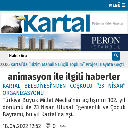
MENÜ ☰
:06
Kartal’da “Bizim Mahalle Güçlü Toplum” Projesi Hayata Geçti
11
animasyon ile ilgili haberler
KARTAL BELEDİYESİ’NDEN COŞKULU “23 NİSAN”
ORGANİZASYONU
Türkiye Büyük Millet Meclisi’nin açılışının 102. yıl
dönümü ile 23 Nisan Ulusal Egemenlik ve Çocuk
Bayramı, bu yıl Kartal’da eşi…
18.04.2022 12:52 💬 0 👀