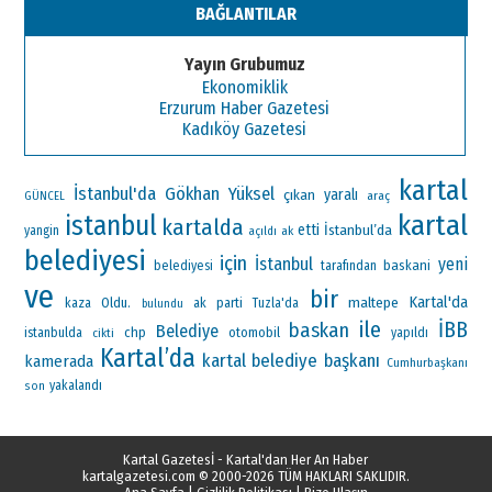
BAĞLANTILAR
Yayın Grubumuz
Ekonomiklik
Erzurum Haber Gazetesi
Kadıköy Gazetesi
kartal
İstanbul'da
Gökhan Yüksel
çıkan
yaralı
araç
GÜNCEL
kartal
istanbul
kartalda
etti
İstanbul’da
yangin
ak
açıldı
belediyesi
için
İstanbul
yeni
baskani
belediyesi
tarafından
ve
bir
Kartal'da
maltepe
Oldu.
ak parti
kaza
Tuzla'da
bulundu
ile
İBB
baskan
Belediye
chp
otomobil
istanbulda
yapıldı
cikti
Kartal’da
kartal belediye başkanı
kamerada
Cumhurbaşkanı
yakalandı
son
Kartal Gazetesİ - Kartal'dan Her An Haber
kartalgazetesi.com
© 2000-2026 TÜM HAKLARI SAKLIDIR.