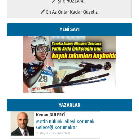
🖊 Şiir; HÜZZAM…
🖊 En Az Onlar Kadar Güzeliz
YENİ SAYI
Kenan GÜLERCİ
Metin Külünk: Aileyi Korumak
Geleceği Korumaktır
11 Mayıs 2026 Pazartesi
YAZARLAR
Kenan GÜLERCİ
Metin Külünk: Aileyi Korumak
Geleceği Korumaktır
11 Mayıs 2026 Pazartesi