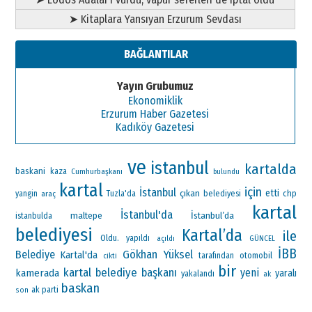
➤ Kitaplara Yansıyan Erzurum Sevdası
BAĞLANTILAR
Yayın Grubumuz
Ekonomiklik
Erzurum Haber Gazetesi
Kadıköy Gazetesi
ve
istanbul
kartalda
baskani
kaza
Cumhurbaşkanı
bulundu
kartal
için
İstanbul
çıkan
etti
chp
yangin
araç
Tuzla'da
belediyesi
kartal
İstanbul'da
maltepe
İstanbul’da
istanbulda
belediyesi
Kartal’da
ile
Oldu.
yapıldı
açıldı
GÜNCEL
İBB
Gökhan Yüksel
Belediye
Kartal'da
otomobil
tarafından
cikti
bir
kartal belediye başkanı
yeni
kamerada
yaralı
yakalandı
ak
baskan
ak parti
son