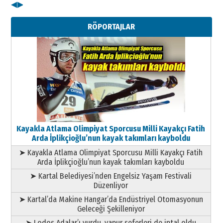
◀
▶
Kenan GÜLERCİ
Metin Külünk: Aileyi Korumak
RÖPORTAJLAR
Geleceği Korumaktır
11 Mayıs 2026 Pazartesi
Kayakla Atlama Olimpiyat Sporcusu Milli Kayakçı Fatih
Arda İplikçioğlu’nun kayak takımları kayboldu
➤ Kayakla Atlama Olimpiyat Sporcusu Milli Kayakçı Fatih
Arda İplikçioğlu’nun kayak takımları kayboldu
➤ Kartal Belediyesi’nden Engelsiz Yaşam Festivali
Düzenliyor
➤ Kartal’da Makine Hangar’da Endüstriyel Otomasyonun
Geleceği Şekilleniyor
➤ Lodos Adalar’ı vurdu, vapur seferleri de iptal oldu