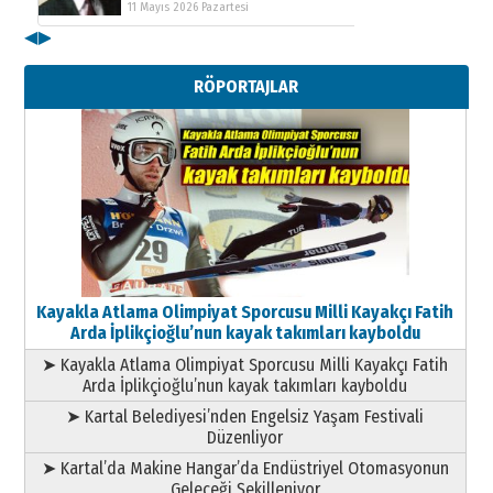
11 Mayıs 2026 Pazartesi
◀
▶
Kenan GÜLERCİ
Metin Külünk: Aileyi Korumak
RÖPORTAJLAR
Geleceği Korumaktır
11 Mayıs 2026 Pazartesi
Kayakla Atlama Olimpiyat Sporcusu Milli Kayakçı Fatih
Arda İplikçioğlu’nun kayak takımları kayboldu
➤ Kayakla Atlama Olimpiyat Sporcusu Milli Kayakçı Fatih
Arda İplikçioğlu’nun kayak takımları kayboldu
➤ Kartal Belediyesi’nden Engelsiz Yaşam Festivali
Düzenliyor
➤ Kartal’da Makine Hangar’da Endüstriyel Otomasyonun
Geleceği Şekilleniyor