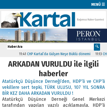
MENÜ ☰
11:41
CHP Kartal’da Gülşen Neşe Büklü dönemi
11:13
CHP’de
ARKADAN VURULDU ile ilgili
haberler
Atatürkçü Düşünce Derneği’den, HDP’li ve CHP’li
vekillere sert tepki, TÜRK ULUSU, 107 YIL SONRA
BİR KEZ DAHA ARKADAN VURULDU !
Atatürkçü Düşünce Derneği Genel Merkezi
tarafından yapılan yazılı açıklamayla, HDP’li