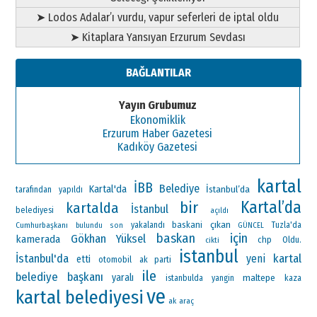
➤ Lodos Adalar’ı vurdu, vapur seferleri de iptal oldu
➤ Kitaplara Yansıyan Erzurum Sevdası
BAĞLANTILAR
Yayın Grubumuz
Ekonomiklik
Erzurum Haber Gazetesi
Kadıköy Gazetesi
kartal
İBB
Belediye
Kartal'da
İstanbul’da
tarafından
yapıldı
Kartal’da
bir
kartalda
İstanbul
belediyesi
açıldı
çıkan
baskani
Cumhurbaşkanı
yakalandı
Tuzla'da
bulundu
son
GÜNCEL
baskan
için
Gökhan Yüksel
kamerada
chp
Oldu.
cikti
istanbul
İstanbul'da
kartal
yeni
etti
otomobil
ak parti
ile
belediye başkanı
yaralı
maltepe
istanbulda
yangin
kaza
ve
kartal belediyesi
ak
araç