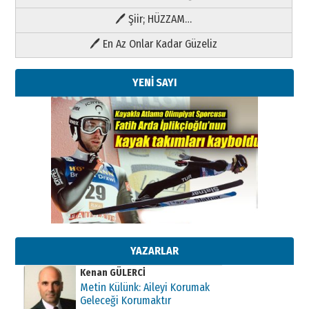
🖊 Şiir; HÜZZAM…
🖊 En Az Onlar Kadar Güzeliz
YENİ SAYI
Kenan GÜLERCİ
Metin Külünk: Aileyi Korumak
Geleceği Korumaktır
11 Mayıs 2026 Pazartesi
YAZARLAR
Kenan GÜLERCİ
Metin Külünk: Aileyi Korumak
Geleceği Korumaktır