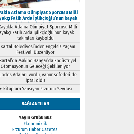
akla Atlama Olimpiyat Sporcusu Milli
akçı Fatih Arda İplikçioğlu’nun kayak
takımları kayboldu
ayakla Atlama Olimpiyat Sporcusu Milli
ayakçı Fatih Arda İplikçioğlu’nun kayak
takımları kayboldu
Kartal Belediyesi’nden Engelsiz Yaşam
Festivali Düzenliyor
Kartal’da Makine Hangar’da Endüstriyel
Otomasyonun Geleceği Şekilleniyor
Lodos Adalar’ı vurdu, vapur seferleri de
iptal oldu
➤ Kitaplara Yansıyan Erzurum Sevdası
BAĞLANTILAR
Yayın Grubumuz
Ekonomiklik
Erzurum Haber Gazetesi