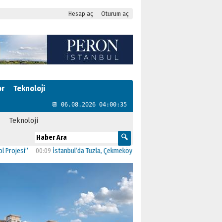
Hesap aç
Oturum aç
or
Teknoloji
📆 06.08.2026 04:00:36
Teknoloji
i”
00:09
İstanbul’da Tuzla, Çekmeköy ve Şile belediyeleri AK Parti’ye geçti
23