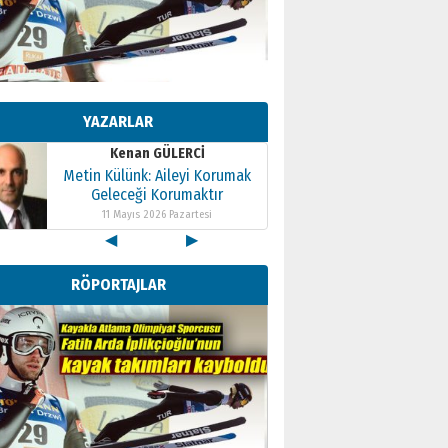
Kenan GÜLERCİ
Metin Külünk: Aileyi Korumak
Geleceği Korumaktır
YAZARLAR
11 Mayıs 2026 Pazartesi
Kenan GÜLERCİ
Metin Külünk: Aileyi Korumak
Geleceği Korumaktır
11 Mayıs 2026 Pazartesi
◀
▶
Kenan GÜLERCİ
Metin Külünk: Aileyi Korumak
RÖPORTAJLAR
Geleceği Korumaktır
11 Mayıs 2026 Pazartesi