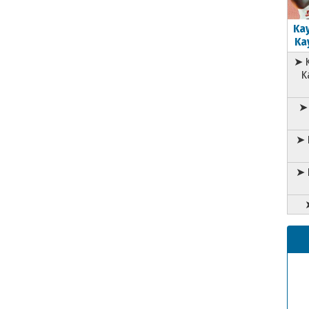
Kay
Kay
➤ K
K
➤ 
➤ 
➤ 