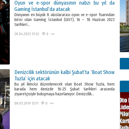
Oyun ve e-spor dünyasının nabzı bu yıl da
Gaming İstanbul’da atacak
Dünyanın en büyük 8 uluslararası oyun ve e-spor fuarından
birisi olan Gaming İstanbul (GIST), 16 – 18 Haziran 2023
tarihleri…
28.04.2023 13:52 💬 0 👀
Denizcilik sektörünün kalbi Şubat’ta ‘Boat Show
Tuzla’ için atacak
Bu yıl ikincisi düzenlenecek olan Boat Show Tuzla, hem
karada hem denizde 16-25 Şubat tarihleri arasında
ziyaretçisiyle buluşmaya hazırlanıyor. Denizcilik…
08.01.2019 13:11 💬 0 👀