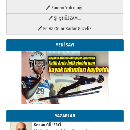
🖊 Zaman Yolculuğu
🖊 Şiir; HÜZZAM…
🖊 En Az Onlar Kadar Güzeliz
YENİ SAYI
Kenan GÜLERCİ
Metin Külünk: Aileyi Korumak
Geleceği Korumaktır
11 Mayıs 2026 Pazartesi
YAZARLAR
Kenan GÜLERCİ