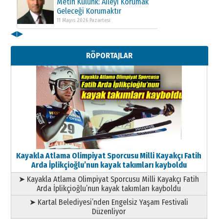
Metin Külünk: Aileyi Korumak
Geleceği Korumaktır
11 Mayıs 2026 Pazartesi
◀
▶
Kenan GÜLERCİ
Metin Külünk: Aileyi Korumak
RÖPORTAJLAR
Geleceği Korumaktır
11 Mayıs 2026 Pazartesi
Kayakla Atlama Olimpiyat Sporcusu Milli Kayakçı Fatih
Arda İplikçioğlu’nun kayak takımları kayboldu
➤ Kayakla Atlama Olimpiyat Sporcusu Milli Kayakçı Fatih
Arda İplikçioğlu’nun kayak takımları kayboldu
➤ Kartal Belediyesi’nden Engelsiz Yaşam Festivali
Düzenliyor