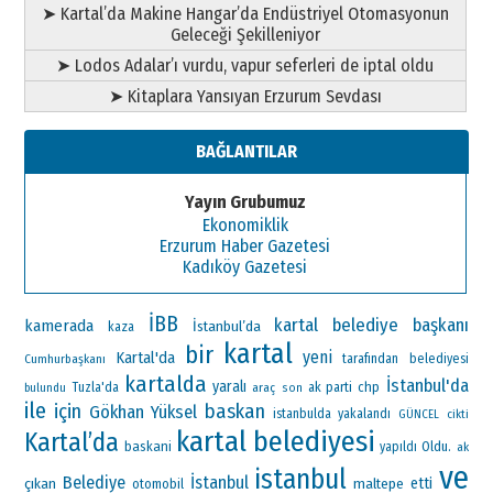
➤ Kartal’da Makine Hangar’da Endüstriyel Otomasyonun
Geleceği Şekilleniyor
➤ Lodos Adalar’ı vurdu, vapur seferleri de iptal oldu
➤ Kitaplara Yansıyan Erzurum Sevdası
BAĞLANTILAR
Yayın Grubumuz
Ekonomiklik
Erzurum Haber Gazetesi
Kadıköy Gazetesi
İBB
kartal belediye başkanı
kamerada
İstanbul’da
kaza
kartal
bir
yeni
Kartal'da
Cumhurbaşkanı
tarafından
belediyesi
kartalda
İstanbul'da
yaralı
ak parti
chp
Tuzla'da
araç
bulundu
son
ile
için
baskan
Gökhan Yüksel
istanbulda
yakalandı
GÜNCEL
cikti
kartal belediyesi
Kartal’da
baskani
Oldu.
yapıldı
ak
ve
istanbul
Belediye
İstanbul
çıkan
maltepe
etti
otomobil