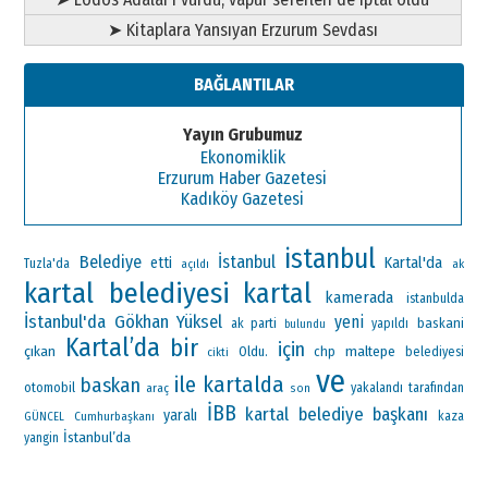
➤ Kitaplara Yansıyan Erzurum Sevdası
BAĞLANTILAR
Yayın Grubumuz
Ekonomiklik
Erzurum Haber Gazetesi
Kadıköy Gazetesi
istanbul
Belediye
İstanbul
Kartal'da
etti
Tuzla'da
ak
açıldı
kartal belediyesi
kartal
kamerada
istanbulda
İstanbul'da
Gökhan Yüksel
yeni
ak parti
baskani
yapıldı
bulundu
Kartal’da
bir
için
çıkan
maltepe
Oldu.
chp
belediyesi
cikti
ve
ile
kartalda
baskan
otomobil
araç
yakalandı
tarafından
son
İBB
kartal belediye başkanı
yaralı
Cumhurbaşkanı
kaza
GÜNCEL
İstanbul’da
yangin