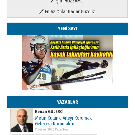
🖊 Şiir; HÜZZAM…
🖊 En Az Onlar Kadar Güzeliz
YENİ SAYI
Kenan GÜLERCİ
Metin Külünk: Aileyi Korumak
Geleceği Korumaktır
11 Mayıs 2026 Pazartesi
YAZARLAR
Kenan GÜLERCİ
Metin Külünk: Aileyi Korumak
Geleceği Korumaktır
11 Mayıs 2026 Pazartesi