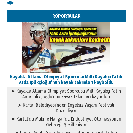
◀
▶
Kenan GÜLERCİ
Metin Külünk: Aileyi Korumak
RÖPORTAJLAR
Geleceği Korumaktır
11 Mayıs 2026 Pazartesi
Kayakla Atlama Olimpiyat Sporcusu Milli Kayakçı Fatih
Arda İplikçioğlu’nun kayak takımları kayboldu
➤ Kayakla Atlama Olimpiyat Sporcusu Milli Kayakçı Fatih
Arda İplikçioğlu’nun kayak takımları kayboldu
➤ Kartal Belediyesi’nden Engelsiz Yaşam Festivali
Düzenliyor
➤ Kartal’da Makine Hangar’da Endüstriyel Otomasyonun
Geleceği Şekilleniyor
➤ Lodos Adalar’ı vurdu, vapur seferleri de iptal oldu