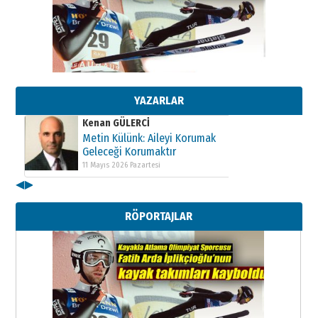
Kenan GÜLERCİ
Metin Külünk: Aileyi Korumak
Geleceği Korumaktır
11 Mayıs 2026 Pazartesi
YAZARLAR
Kenan GÜLERCİ
Metin Külünk: Aileyi Korumak
Geleceği Korumaktır
11 Mayıs 2026 Pazartesi
◀
▶
Kenan GÜLERCİ
Metin Külünk: Aileyi Korumak
RÖPORTAJLAR
Geleceği Korumaktır
11 Mayıs 2026 Pazartesi