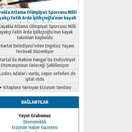
akla Atlama Olimpiyat Sporcusu Milli
akçı Fatih Arda İplikçioğlu’nun kayak
takımları kayboldu
ayakla Atlama Olimpiyat Sporcusu Milli
ayakçı Fatih Arda İplikçioğlu’nun kayak
takımları kayboldu
Kartal Belediyesi’nden Engelsiz Yaşam
Festivali Düzenliyor
Kartal’da Makine Hangar’da Endüstriyel
Otomasyonun Geleceği Şekilleniyor
Lodos Adalar’ı vurdu, vapur seferleri de
iptal oldu
➤ Kitaplara Yansıyan Erzurum Sevdası
BAĞLANTILAR
Yayın Grubumuz
Ekonomiklik
Erzurum Haber Gazetesi