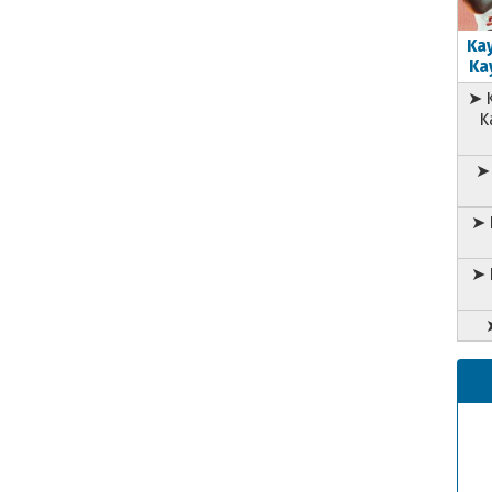
Kay
Kay
➤ K
K
➤ 
➤ 
➤ 