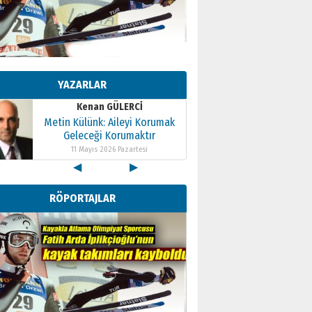
Kenan GÜLERCİ
Metin Külünk: Aileyi Korumak
Geleceği Korumaktır
YAZARLAR
11 Mayıs 2026 Pazartesi
Kenan GÜLERCİ
Metin Külünk: Aileyi Korumak
Geleceği Korumaktır
11 Mayıs 2026 Pazartesi
◀
▶
Kenan GÜLERCİ
Metin Külünk: Aileyi Korumak
RÖPORTAJLAR
Geleceği Korumaktır
11 Mayıs 2026 Pazartesi