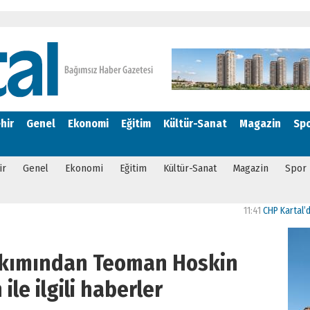
hir
Genel
Ekonomi
Eğitim
Kültür-Sanat
Magazin
Sp
ir
Genel
Ekonomi
Eğitim
Kültür-Sanat
Magazin
Spor
11:41
CHP Kartal’da Gülş
akımından Teoman Hoskin
ile ilgili haberler