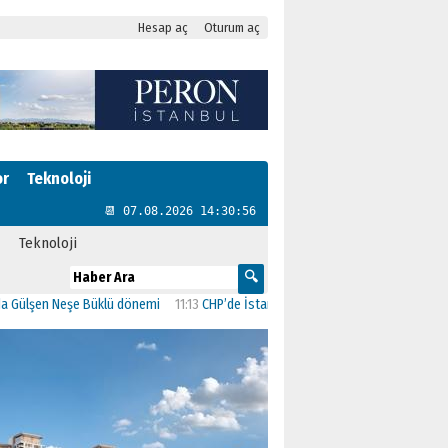
Hesap aç
Oturum aç
or
Teknoloji
📆 07.08.2026 14:30:57
Teknoloji
en Neşe Büklü dönemi
11:13
CHP’de İstanbul’daki 23 İlçenin Başkanları Belli Oldu