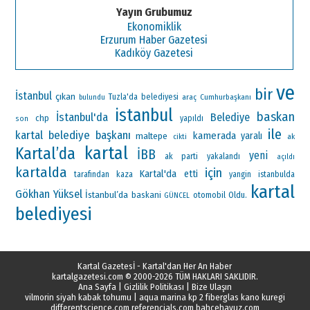
Yayın Grubumuz
Ekonomiklik
Erzurum Haber Gazetesi
Kadıköy Gazetesi
ve
bir
İstanbul
çıkan
Tuzla'da
belediyesi
araç
Cumhurbaşkanı
bulundu
istanbul
baskan
İstanbul'da
Belediye
chp
yapıldı
son
ile
kartal belediye başkanı
kamerada
maltepe
yaralı
ak
cikti
kartal
Kartal’da
İBB
yeni
ak parti
yakalandı
açıldı
kartalda
için
Kartal'da
etti
tarafından
kaza
yangin
istanbulda
kartal
Gökhan Yüksel
İstanbul’da
baskani
otomobil
Oldu.
GÜNCEL
belediyesi
Kartal Gazetesİ - Kartal'dan Her An Haber
kartalgazetesi.com
© 2000-2026 TÜM HAKLARI SAKLIDIR.
Ana Sayfa
|
Gizlilik Politikası
|
Bize Ulaşın
vilmorin siyah kabak tohumu
|
aqua marina kp 2 fiberglas kano kuregi
differentscience.com
referencials.com
bahcehavuz.com