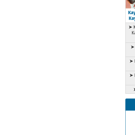
Kay
Kay
➤ K
K
➤ 
➤ 
➤ 