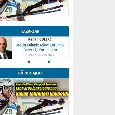
Kenan GÜLERCİ
Metin Külünk: Aileyi Korumak
Geleceği Korumaktır
YAZARLAR
11 Mayıs 2026 Pazartesi
Kenan GÜLERCİ
Metin Külünk: Aileyi Korumak
Geleceği Korumaktır
11 Mayıs 2026 Pazartesi
◀
▶
Kenan GÜLERCİ
Metin Külünk: Aileyi Korumak
RÖPORTAJLAR
Geleceği Korumaktır
11 Mayıs 2026 Pazartesi