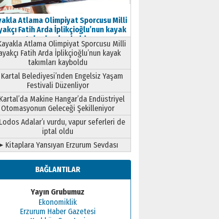
akla Atlama Olimpiyat Sporcusu Milli
akçı Fatih Arda İplikçioğlu’nun kayak
takımları kayboldu
ayakla Atlama Olimpiyat Sporcusu Milli
ayakçı Fatih Arda İplikçioğlu’nun kayak
takımları kayboldu
Kartal Belediyesi’nden Engelsiz Yaşam
Festivali Düzenliyor
Kartal’da Makine Hangar’da Endüstriyel
Otomasyonun Geleceği Şekilleniyor
Lodos Adalar’ı vurdu, vapur seferleri de
iptal oldu
➤ Kitaplara Yansıyan Erzurum Sevdası
BAĞLANTILAR
Yayın Grubumuz
Ekonomiklik
Erzurum Haber Gazetesi