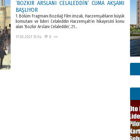
‘BOZKIR ARSLANI CELALEDDİN’ CUMA AKŞAMI
BAŞLIYOR
1. Bölüm Fragmanı Bozdağ Film imzalı, Harzemşahların büyük
komutanı ve lideri Celaleddin Harzemşah’ın hikayesini konu
alan ‘Bozkır Arslanı Celaleddin’, 21…
17.05.2021 15:54 💬 0 👀