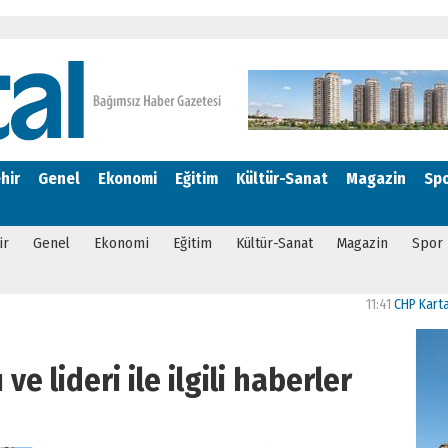
hir
Genel
Ekonomi
Eğitim
Kültür-Sanat
Magazin
Sp
ir
Genel
Ekonomi
Eğitim
Kültür-Sanat
Magazin
Spor
11:41
CHP Kartal’da Gü
e lideri ile ilgili haberler