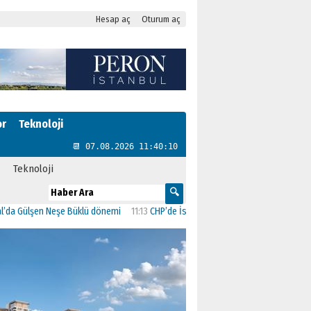
Hesap aç
Oturum aç
or
Teknoloji
📆 07.08.2026 11:40:10
Teknoloji
lşen Neşe Büklü dönemi
11:13
CHP’de İstanbul’daki 23 İlçenin Başkanları Belli O