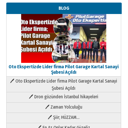
BLOG
Oto Ekspertizde Lider firma Pilot Garage Kartal Sanayi
Şubesi Açıldı
🖊 Oto Ekspertizde Lider firma Pilot Garage Kartal Sanayi
Şubesi Açıldı
🖊 Dron gözünden İstanbul hikayeleri
🖊 Zaman Yolculuğu
🖊 Şiir; HÜZZAM…
🖊 En Az Onlar Kadar Güzeliz