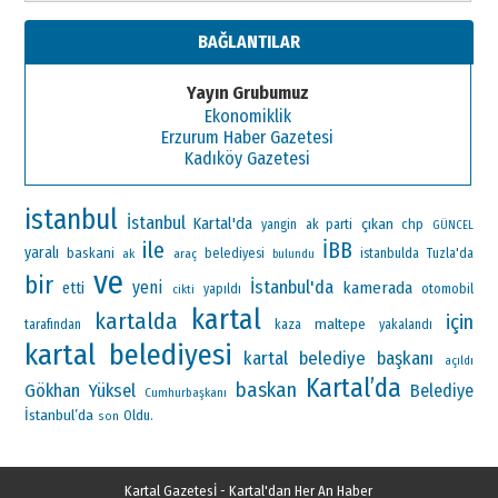
BAĞLANTILAR
Yayın Grubumuz
Ekonomiklik
Erzurum Haber Gazetesi
Kadıköy Gazetesi
istanbul
İstanbul
Kartal'da
çıkan
ak parti
chp
yangin
GÜNCEL
ile
İBB
yaralı
baskani
ak
araç
belediyesi
istanbulda
Tuzla'da
bulundu
ve
bir
İstanbul'da
yeni
kamerada
etti
otomobil
yapıldı
cikti
kartal
kartalda
için
maltepe
tarafından
kaza
yakalandı
kartal belediyesi
kartal belediye başkanı
açıldı
Kartal’da
baskan
Gökhan Yüksel
Belediye
Cumhurbaşkanı
İstanbul’da
Oldu.
son
Kartal Gazetesİ - Kartal'dan Her An Haber