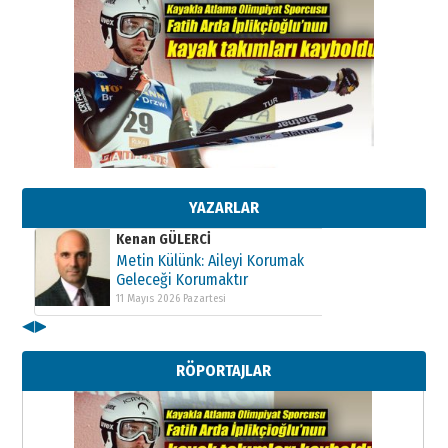
Kenan GÜLERCİ
Metin Külünk: Aileyi Korumak
Geleceği Korumaktır
11 Mayıs 2026 Pazartesi
YAZARLAR
Kenan GÜLERCİ
Metin Külünk: Aileyi Korumak
Geleceği Korumaktır
11 Mayıs 2026 Pazartesi
◀
▶
Kenan GÜLERCİ
Metin Külünk: Aileyi Korumak
RÖPORTAJLAR
Geleceği Korumaktır
11 Mayıs 2026 Pazartesi