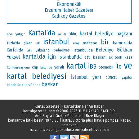
Ekonomiklik
Erzurum Haber Gazetesi
Kadıköy Gazetesi
Kartal’da
kartal belediye başkanı
Oldu.
yangin
son
açıldı
istanbul
bir
kamerada
çıkan
maltepe
Tuzla'da
ak
araç
Gökhan
Belediye
Kartal'da
İstanbul’da
yakalandı
belediyesi
cikti
kartalda
için
Yüksel
İstanbul'da
etti
baskani
ak parti
kaza
ve
kartal
ile
İBB
yaralı
chp
otomobil
Cumhurbaşkanı
bulundu
kartal belediyesi
İstanbul
yeni
yapıldı
GÜNCEL
baskan
istanbulda
tarafından
Kartal Gazetesİ - Kartal'dan Her An Haber
kartalgazetesi.com
© 2000-2026 TÜM HAKLARI SAKLIDIR.
Ana Sayfa
|
Gizlilik Politikası
|
Bize Ulaşın
konsantre bitki besini 10 10 30
|
astral victoria plus havuz pompasi kapak
cercevesi
traveleave.com
jobseduc.com
bahcehavuz.com