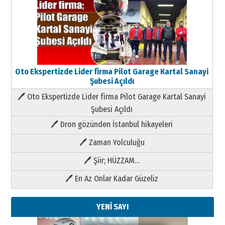
Oto Ekspertizde Lider firma Pilot Garage Kartal Sanayi
Şubesi Açıldı
🖊 Oto Ekspertizde Lider firma Pilot Garage Kartal Sanayi
Şubesi Açıldı
🖊 Dron gözünden İstanbul hikayeleri
🖊 Zaman Yolculuğu
🖊 Şiir; HÜZZAM…
🖊 En Az Onlar Kadar Güzeliz
YENİ SAYI