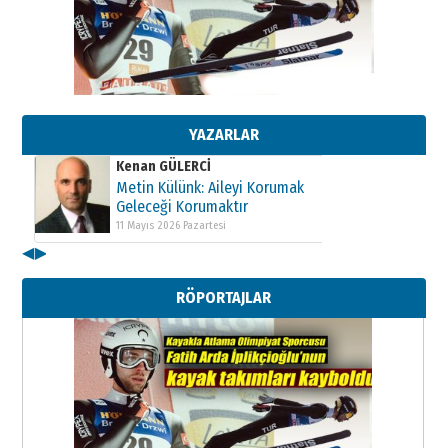
Kenan GÜLERCİ
Metin Külünk: Aileyi Korumak
Geleceği Korumaktır
11 Mayıs 2026 Pazartesi
YAZARLAR
Kenan GÜLERCİ
Metin Külünk: Aileyi Korumak
Geleceği Korumaktır
11 Mayıs 2026 Pazartesi
◀
▶
Kenan GÜLERCİ
Metin Külünk: Aileyi Korumak
RÖPORTAJLAR
Geleceği Korumaktır
11 Mayıs 2026 Pazartesi