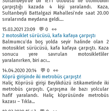
Sultanbeyli’de bir İETT otobüsü ile otomobilin
çarpıştığı kazada 4 kişi yaralandı. Kaza,
Sultanbeyli Battalgazi Mahallesi’nde saat 20.00
sıralarında meydana geldi….
15.03.2021 23:09 💬 0 👀
2 motosiklet sürücüsü, kafa kafaya çarpıştı
Balmumcu’da boş yolda seyir halinde olan 2
motosiklet sürücüsü, kafa kafaya çarpıştı. Kaza
sonucu yere savrulan motosikletliler
yaralanırken, biri acı…
14.04.2020 20:14 💬 0 👀
Köprü girişinde iki metrobüs çarpıştı!
Haliç Köprüsü girişi Beylikdüzü istikametinde iki
metrobüs çarpıştı. Çarpışma ile bazı yolcular
hafif yaralandı. Haliç köprüsünde metrobüs
kazası – Tıkla…