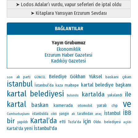
➤ Lodos Adalar’ı vurdu, vapur seferleri de iptal oldu
➤ Kitaplara Yansıyan Erzurum Sevdası
BAĞLANTILAR
Yayın Grubumuz
Ekonomiklik
Erzurum Haber Gazetesi
Kadıköy Gazetesi
Gökhan Yüksel
Belediye
çıkan
ak parti
baskani
son
GÜNCEL
istanbul
kartal belediye başkanı
İstanbul’da
maltepe
kaza
kartal belediyesi
kartalda
ile
yakalandı
bulundu
ve
kartal
baskan
kamerada
yaralı
otomobil
chp
İBB
İstanbul
Cumhurbaşkanı
istanbulda
yangin
ak
tarafından
araç
cikti
Kartal’da
bir
için
etti
Oldu.
yapıldı
Tuzla'da
belediyesi
açıldı
İstanbul'da
yeni
Kartal'da