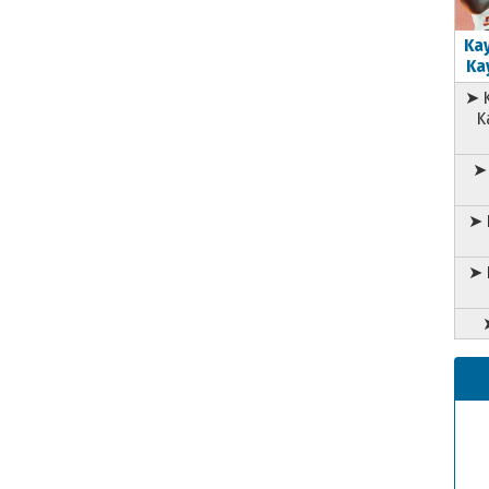
Kay
Kay
➤ K
K
➤ 
➤ 
➤ 