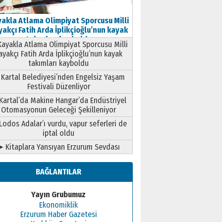
akla Atlama Olimpiyat Sporcusu Milli
akçı Fatih Arda İplikçioğlu’nun kayak
takımları kayboldu
ayakla Atlama Olimpiyat Sporcusu Milli
ayakçı Fatih Arda İplikçioğlu’nun kayak
takımları kayboldu
Kartal Belediyesi’nden Engelsiz Yaşam
Festivali Düzenliyor
Kartal’da Makine Hangar’da Endüstriyel
Otomasyonun Geleceği Şekilleniyor
Lodos Adalar’ı vurdu, vapur seferleri de
iptal oldu
➤ Kitaplara Yansıyan Erzurum Sevdası
BAĞLANTILAR
Yayın Grubumuz
Ekonomiklik
Erzurum Haber Gazetesi