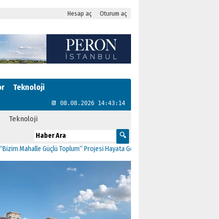
Hesap aç
Oturum aç
or
Teknoloji
📆 08.08.2026 14:43:14
Teknoloji
Mahalle Güçlü Toplum” Projesi Hayata Geçti
11:41
CHP Kartal’da Gülşen Neşe B