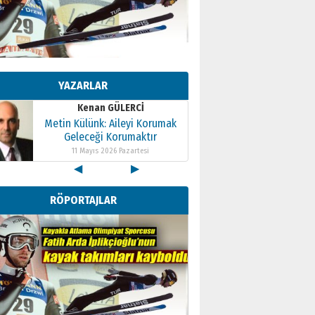
Kenan GÜLERCİ
Metin Külünk: Aileyi Korumak
Geleceği Korumaktır
YAZARLAR
11 Mayıs 2026 Pazartesi
Kenan GÜLERCİ
Metin Külünk: Aileyi Korumak
Geleceği Korumaktır
11 Mayıs 2026 Pazartesi
◀
▶
Kenan GÜLERCİ
Metin Külünk: Aileyi Korumak
RÖPORTAJLAR
Geleceği Korumaktır
11 Mayıs 2026 Pazartesi