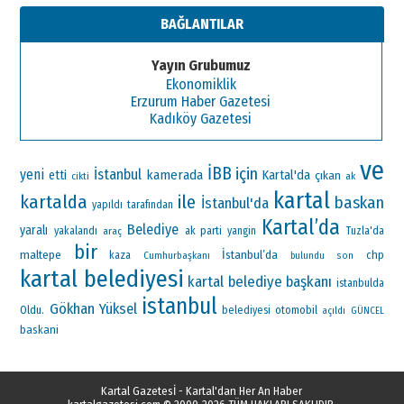
BAĞLANTILAR
Yayın Grubumuz
Ekonomiklik
Erzurum Haber Gazetesi
Kadıköy Gazetesi
ve
İBB
için
yeni
İstanbul
kamerada
Kartal'da
etti
çıkan
ak
cikti
kartal
kartalda
ile
baskan
İstanbul'da
yapıldı
tarafından
Kartal’da
Belediye
yaralı
ak parti
yakalandı
araç
yangin
Tuzla'da
bir
maltepe
İstanbul’da
chp
kaza
Cumhurbaşkanı
bulundu
son
kartal belediyesi
kartal belediye başkanı
istanbulda
istanbul
Gökhan Yüksel
Oldu.
otomobil
belediyesi
açıldı
GÜNCEL
baskani
Kartal Gazetesİ - Kartal'dan Her An Haber