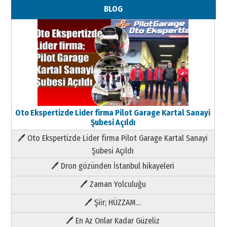
BLOG
Oto Ekspertizde Lider firma Pilot Garage Kartal Sanayi
Şubesi Açıldı
🖊 Oto Ekspertizde Lider firma Pilot Garage Kartal Sanayi
Şubesi Açıldı
🖊 Dron gözünden İstanbul hikayeleri
🖊 Zaman Yolculuğu
🖊 Şiir; HÜZZAM…
🖊 En Az Onlar Kadar Güzeliz