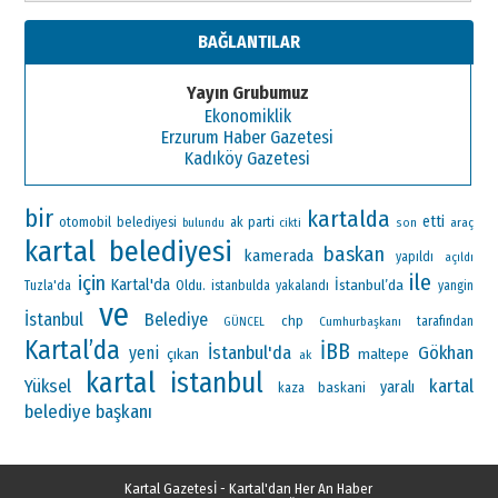
BAĞLANTILAR
Yayın Grubumuz
Ekonomiklik
Erzurum Haber Gazetesi
Kadıköy Gazetesi
bir
kartalda
etti
otomobil
ak parti
belediyesi
araç
bulundu
cikti
son
kartal belediyesi
baskan
kamerada
yapıldı
açıldı
ile
için
Kartal'da
İstanbul’da
Oldu.
Tuzla'da
istanbulda
yakalandı
yangin
ve
İstanbul
Belediye
chp
Cumhurbaşkanı
tarafından
GÜNCEL
Kartal’da
İBB
İstanbul'da
Gökhan
yeni
çıkan
maltepe
ak
kartal
istanbul
Yüksel
kartal
yaralı
baskani
kaza
belediye başkanı
Kartal Gazetesİ - Kartal'dan Her An Haber