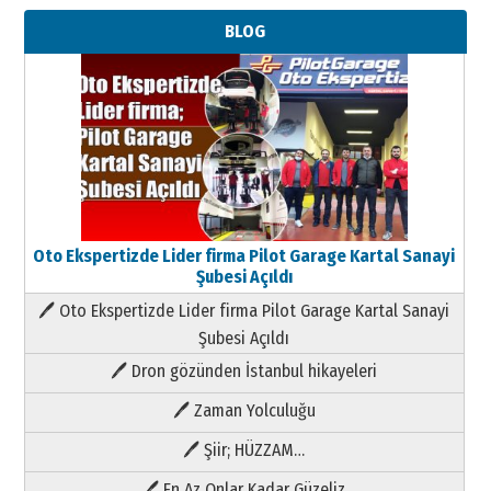
BLOG
Oto Ekspertizde Lider firma Pilot Garage Kartal Sanayi
Şubesi Açıldı
🖊 Oto Ekspertizde Lider firma Pilot Garage Kartal Sanayi
Şubesi Açıldı
🖊 Dron gözünden İstanbul hikayeleri
🖊 Zaman Yolculuğu
🖊 Şiir; HÜZZAM…
🖊 En Az Onlar Kadar Güzeliz