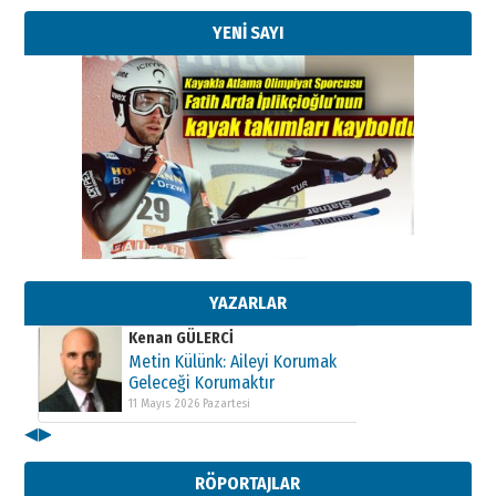
YENİ SAYI
Kenan GÜLERCİ
Metin Külünk: Aileyi Korumak
Geleceği Korumaktır
11 Mayıs 2026 Pazartesi
YAZARLAR
Kenan GÜLERCİ
Metin Külünk: Aileyi Korumak
Geleceği Korumaktır
11 Mayıs 2026 Pazartesi
◀
▶
Kenan GÜLERCİ
Metin Külünk: Aileyi Korumak
RÖPORTAJLAR
Geleceği Korumaktır