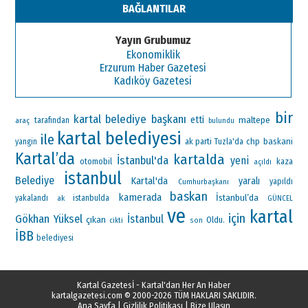
BAĞLANTILAR
Yayın Grubumuz
Ekonomiklik
Erzurum Haber Gazetesi
Kadıköy Gazetesi
bir
kartal belediye başkanı
etti
maltepe
araç
tarafından
bulundu
kartal belediyesi
ile
ak parti
chp
baskani
yangin
Tuzla'da
Kartal’da
kartalda
İstanbul'da
yeni
otomobil
kaza
açıldı
istanbul
Belediye
Kartal'da
yaralı
Cumhurbaşkanı
yapıldı
baskan
kamerada
İstanbul’da
yakalandı
ak
istanbulda
GÜNCEL
ve
kartal
için
Gökhan Yüksel
İstanbul
çıkan
Oldu.
cikti
son
İBB
belediyesi
Kartal Gazetesİ - Kartal'dan Her An Haber
kartalgazetesi.com
© 2000-2026 TÜM HAKLARI SAKLIDIR.
Ana Sayfa
|
Gizlilik Politikası
|
Bize Ulaşın