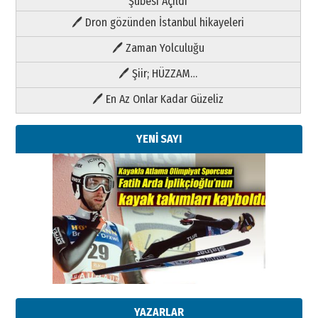
Şubesi Açıldı
🖊 Dron gözünden İstanbul hikayeleri
🖊 Zaman Yolculuğu
🖊 Şiir; HÜZZAM…
🖊 En Az Onlar Kadar Güzeliz
YENİ SAYI
Kenan GÜLERCİ
Metin Külünk: Aileyi Korumak
Geleceği Korumaktır
11 Mayıs 2026 Pazartesi
YAZARLAR