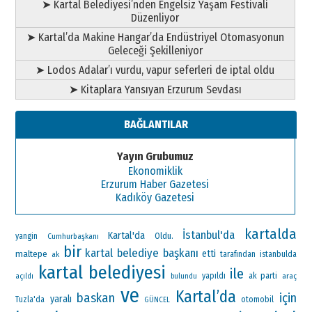
➤ Kartal Belediyesi’nden Engelsiz Yaşam Festivali
Düzenliyor
➤ Kartal’da Makine Hangar’da Endüstriyel Otomasyonun
Geleceği Şekilleniyor
➤ Lodos Adalar’ı vurdu, vapur seferleri de iptal oldu
➤ Kitaplara Yansıyan Erzurum Sevdası
BAĞLANTILAR
Yayın Grubumuz
Ekonomiklik
Erzurum Haber Gazetesi
Kadıköy Gazetesi
kartalda
İstanbul'da
Kartal'da
Oldu.
yangin
Cumhurbaşkanı
bir
kartal belediye başkanı
maltepe
etti
ak
tarafından
istanbulda
kartal belediyesi
ile
ak parti
yapıldı
araç
açıldı
bulundu
ve
Kartal’da
baskan
için
yaralı
otomobil
Tuzla'da
GÜNCEL