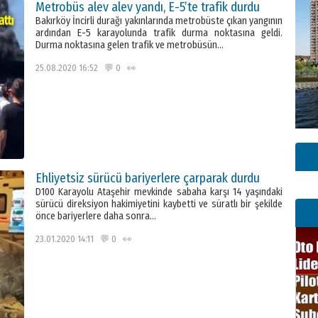
Metrobüs alev alev yandı, E-5’te trafik durdu
Bakırköy İncirli durağı yakınlarında metrobüste çıkan yangının
ardından E-5 karayolunda trafik durma noktasına geldi.
Durma noktasına gelen trafik ve metrobüsün…
25.08.2020 16:52 💬 0 👀
Ehliyetsiz sürücü bariyerlere çarparak durdu
D100 Karayolu Ataşehir mevkinde sabaha karşı 14 yaşındaki
sürücü direksiyon hakimiyetini kaybetti ve süratlı bir şekilde
önce bariyerlere daha sonra…
23.01.2020 14:11 💬 0 👀