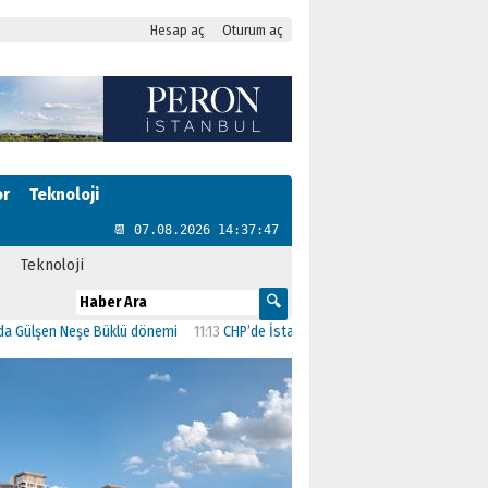
Hesap aç
Oturum aç
or
Teknoloji
📆 07.08.2026 14:37:48
Teknoloji
n Neşe Büklü dönemi
11:13
CHP’de İstanbul’daki 23 İlçenin Başkanları Belli Oldu