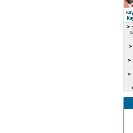
Kay
Kay
➤ K
K
➤ 
➤ 
➤ 