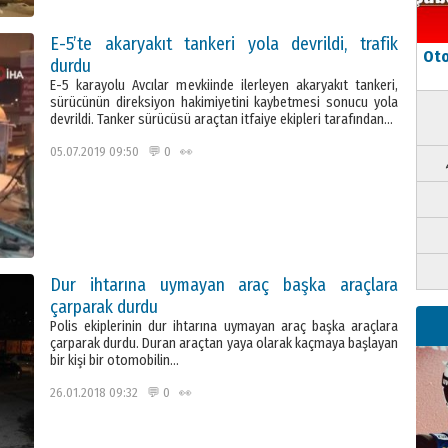
E-5’te akaryakıt tankeri yola devrildi, trafik
Oto
durdu
E-5 karayolu Avcılar mevkiinde ilerleyen akaryakıt tankeri,
sürücünün direksiyon hakimiyetini kaybetmesi sonucu yola
devrildi. Tanker sürücüsü araçtan itfaiye ekipleri tarafından…
05.07.2019 09:50 💬 0 👀
Dur ihtarına uymayan araç başka araçlara
çarparak durdu
Polis ekiplerinin dur ihtarına uymayan araç başka araçlara
çarparak durdu. Duran araçtan yaya olarak kaçmaya başlayan
bir kişi bir otomobilin…
26.01.2018 09:32 💬 0 👀