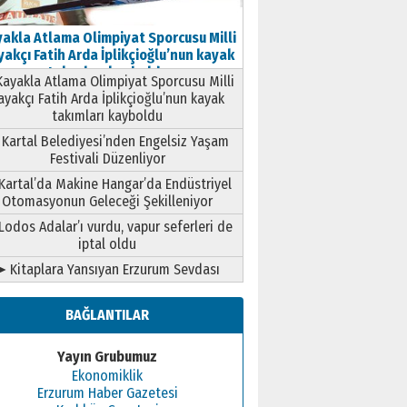
akla Atlama Olimpiyat Sporcusu Milli
akçı Fatih Arda İplikçioğlu’nun kayak
takımları kayboldu
ayakla Atlama Olimpiyat Sporcusu Milli
ayakçı Fatih Arda İplikçioğlu’nun kayak
takımları kayboldu
Kartal Belediyesi’nden Engelsiz Yaşam
Festivali Düzenliyor
Kartal’da Makine Hangar’da Endüstriyel
Otomasyonun Geleceği Şekilleniyor
Lodos Adalar’ı vurdu, vapur seferleri de
iptal oldu
➤ Kitaplara Yansıyan Erzurum Sevdası
BAĞLANTILAR
Yayın Grubumuz
Ekonomiklik
Erzurum Haber Gazetesi