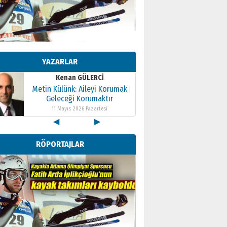
Kenan GÜLERCİ
Metin Külünk: Aileyi Korumak
Geleceği Korumaktır
YAZARLAR
11 Mayıs 2026 Pazartesi
Kenan GÜLERCİ
Metin Külünk: Aileyi Korumak
Geleceği Korumaktır
11 Mayıs 2026 Pazartesi
◀
▶
Kenan GÜLERCİ
Metin Külünk: Aileyi Korumak
RÖPORTAJLAR
Geleceği Korumaktır
11 Mayıs 2026 Pazartesi