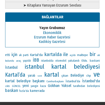
➤ Kitaplara Yansıyan Erzurum Sevdası
BAĞLANTILAR
Yayın Grubumuz
Ekonomiklik
Erzurum Haber Gazetesi
Kadıköy Gazetesi
bir
kartalda
ile
için
Kartal'da
etti
maltepe
ak parti
ak
açıldı
İBB
otomobil
Oldu.
baskani
araç
yapıldı
istanbulda
yakalandı
bulundu
kartal belediyesi
istanbul
İstanbul
ve
kartal
Kartal’da
Belediye
yaralı
çıkan
chp
son
kartal belediye başkanı
İstanbul'da
İstanbul’da
Cumhurbaşkanı
Gökhan Yüksel
yeni
yangin
kaza
tarafından
belediyesi
cikti
GÜNCEL
baskan
kamerada
Tuzla'da