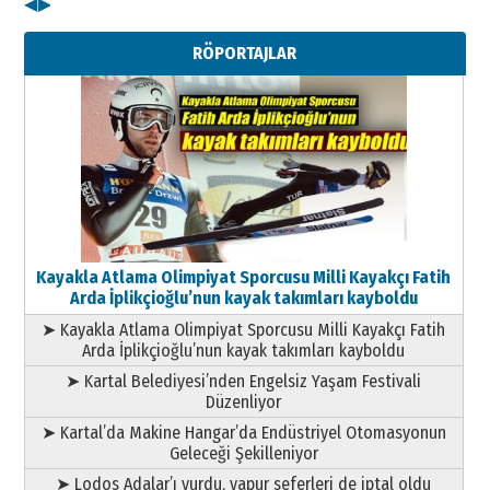
◀
▶
Kenan GÜLERCİ
Metin Külünk: Aileyi Korumak
RÖPORTAJLAR
Geleceği Korumaktır
11 Mayıs 2026 Pazartesi
Kayakla Atlama Olimpiyat Sporcusu Milli Kayakçı Fatih
Arda İplikçioğlu’nun kayak takımları kayboldu
➤ Kayakla Atlama Olimpiyat Sporcusu Milli Kayakçı Fatih
Arda İplikçioğlu’nun kayak takımları kayboldu
➤ Kartal Belediyesi’nden Engelsiz Yaşam Festivali
Düzenliyor
➤ Kartal’da Makine Hangar’da Endüstriyel Otomasyonun
Geleceği Şekilleniyor
➤ Lodos Adalar’ı vurdu, vapur seferleri de iptal oldu