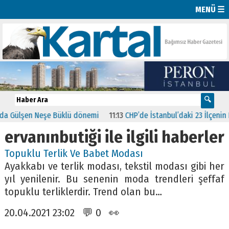
MENÜ ☰
 Gülşen Neşe Büklü dönemi
11:13
CHP’de İstanbul’daki 23 İlçenin Baş
ervanınbutiği ile ilgili haberler
Topuklu Terlik Ve Babet Modası
Ayakkabı ve terlik modası, tekstil modası gibi her
yıl yenilenir. Bu senenin moda trendleri şeffaf
topuklu terliklerdir. Trend olan bu…
20.04.2021 23:02 💬 0 👀