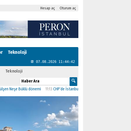
Hesap aç
Oturum aç
or
Teknoloji
📆 07.08.2026 11:44:43
Teknoloji
Neşe Büklü dönemi
11:13
CHP’de İstanbul’daki 23 İlçenin Başkanları Belli Oldu
2