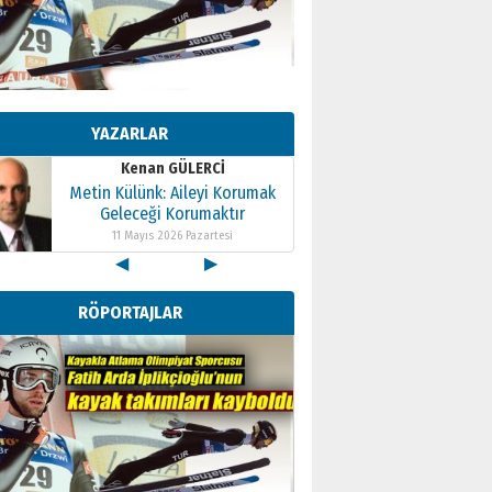
Kenan GÜLERCİ
Metin Külünk: Aileyi Korumak
Geleceği Korumaktır
YAZARLAR
11 Mayıs 2026 Pazartesi
Kenan GÜLERCİ
Metin Külünk: Aileyi Korumak
Geleceği Korumaktır
11 Mayıs 2026 Pazartesi
◀
▶
Kenan GÜLERCİ
Metin Külünk: Aileyi Korumak
RÖPORTAJLAR
Geleceği Korumaktır
11 Mayıs 2026 Pazartesi