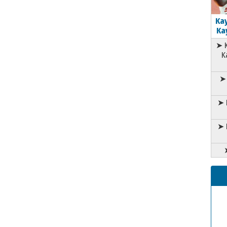
Kay
Kay
➤ K
K
➤ 
➤ 
➤ 