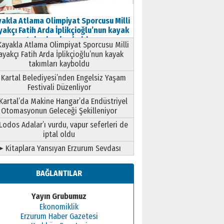
akla Atlama Olimpiyat Sporcusu Milli
akçı Fatih Arda İplikçioğlu’nun kayak
takımları kayboldu
ayakla Atlama Olimpiyat Sporcusu Milli
ayakçı Fatih Arda İplikçioğlu’nun kayak
takımları kayboldu
Kartal Belediyesi’nden Engelsiz Yaşam
Festivali Düzenliyor
Kartal’da Makine Hangar’da Endüstriyel
Otomasyonun Geleceği Şekilleniyor
Lodos Adalar’ı vurdu, vapur seferleri de
iptal oldu
➤ Kitaplara Yansıyan Erzurum Sevdası
BAĞLANTILAR
Yayın Grubumuz
Ekonomiklik
Erzurum Haber Gazetesi