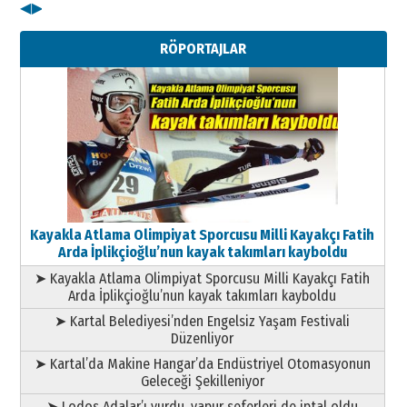
◀
▶
Kenan GÜLERCİ
Metin Külünk: Aileyi Korumak
RÖPORTAJLAR
Geleceği Korumaktır
11 Mayıs 2026 Pazartesi
Kayakla Atlama Olimpiyat Sporcusu Milli Kayakçı Fatih
Arda İplikçioğlu’nun kayak takımları kayboldu
➤ Kayakla Atlama Olimpiyat Sporcusu Milli Kayakçı Fatih
Arda İplikçioğlu’nun kayak takımları kayboldu
➤ Kartal Belediyesi’nden Engelsiz Yaşam Festivali
Düzenliyor
➤ Kartal’da Makine Hangar’da Endüstriyel Otomasyonun
Geleceği Şekilleniyor
➤ Lodos Adalar’ı vurdu, vapur seferleri de iptal oldu