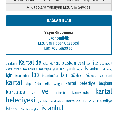
➤ Kitaplara Yansıyan Erzurum Sevdası
BAĞLANTILAR
Yayın Grubumuz
Ekonomiklik
Erzurum Haber Gazetesi
Kadıköy Gazetesi
Kartal’da
ile
baskan
yeni
baskani
otomobil
cikti
GÜNCEL
son
İstanbul'da
çıkan
maltepe
yaralı
kaza
belediyesi
yakalandı
araç
açıldı
bir
İBB
için
Gökhan Yüksel
İstanbul’da
ak parti
istanbulda
kartal
kartal belediye başkanı
etti
chp
Oldu.
yangin
ve
kartal
kartalda
kamerada
ak
bulundu
belediyesi
Belediye
Kartal'da
yapıldı
tarafından
Tuzla'da
istanbul
İstanbul
Cumhurbaşkanı