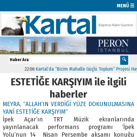
MENÜ ☰
22:06
Kartal’da “Bizim Mahalle Güçlü Toplum” Projesi Hayat
ESTETİĞE KARŞIYIM ile ilgili
haberler
MEYRA, “ALLAH’IN VERDİĞİ YÜZE DOKUNULMASINA
YANİ ESTETİĞE KARŞIYIM”
İpek Açar’ın TRT Müzik ekranlarında
yayınlanacak performans programı ‘İpek
Yolu’nun 14 Nisan Perşembe akşamı konuğu