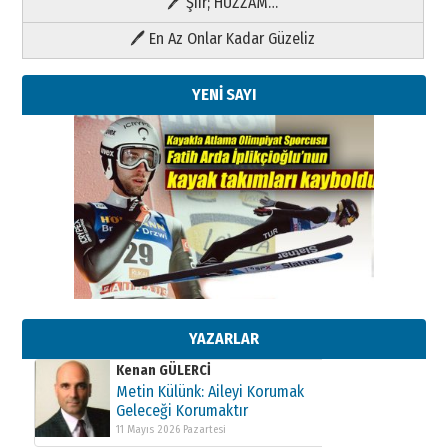
🖊 Şiir; HÜZZAM…
🖊 En Az Onlar Kadar Güzeliz
YENİ SAYI
Kenan GÜLERCİ
Metin Külünk: Aileyi Korumak
Geleceği Korumaktır
11 Mayıs 2026 Pazartesi
YAZARLAR
Kenan GÜLERCİ
Metin Külünk: Aileyi Korumak
Geleceği Korumaktır
11 Mayıs 2026 Pazartesi