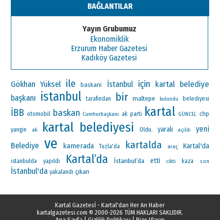
BAĞLANTILAR
Yayın Grubumuz
Ekonomiklik
Erzurum Haber Gazetesi
Kadıköy Gazetesi
ile
için
Gökhan Yüksel
kartal belediye
İstanbul
baskani
istanbul
bir
başkanı
maltepe
tarafından
belediyesi
bulundu
kartal
İBB
baskan
otomobil
ak parti
chp
Cumhurbaşkanı
GÜNCEL
kartal belediyesi
yeni
yaralı
Oldu.
yangin
ak
açıldı
ve
kartalda
Belediye
kamerada
Kartal'da
Tuzla'da
araç
Kartal’da
İstanbul’da
etti
istanbulda
yapıldı
kaza
cikti
son
İstanbul'da
çıkan
yakalandı
Kartal Gazetesİ - Kartal'dan Her An Haber
kartalgazetesi.com
© 2000-2026 TÜM HAKLARI SAKLIDIR.
Ana Sayfa
|
Gizlilik Politikası
|
Bize Ulaşın