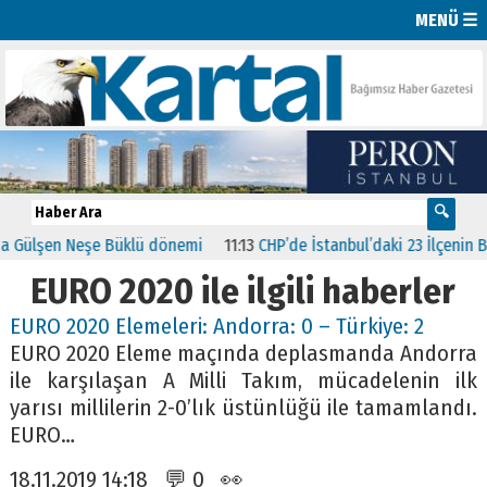
MENÜ ☰
 Gülşen Neşe Büklü dönemi
11:13
CHP’de İstanbul’daki 23 İlçenin Baş
EURO 2020 ile ilgili haberler
EURO 2020 Elemeleri: Andorra: 0 – Türkiye: 2
EURO 2020 Eleme maçında deplasmanda Andorra
ile karşılaşan A Milli Takım, mücadelenin ilk
yarısı millilerin 2-0’lık üstünlüğü ile tamamlandı.
EURO…
18.11.2019 14:18 💬 0 👀