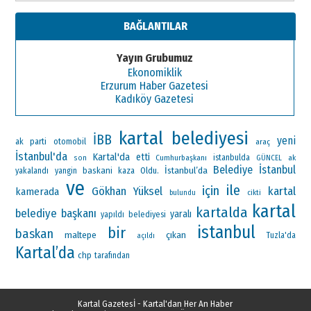
BAĞLANTILAR
Yayın Grubumuz
Ekonomiklik
Erzurum Haber Gazetesi
Kadıköy Gazetesi
kartal belediyesi
İBB
yeni
ak parti
otomobil
araç
İstanbul'da
Kartal'da
etti
Cumhurbaşkanı
istanbulda
ak
son
GÜNCEL
Belediye
İstanbul
İstanbul’da
baskani
Oldu.
yakalandı
yangin
kaza
ve
ile
için
Gökhan Yüksel
kartal
kamerada
bulundu
cikti
kartal
kartalda
belediye başkanı
yaralı
yapıldı
belediyesi
istanbul
bir
baskan
maltepe
çıkan
Tuzla'da
açıldı
Kartal’da
chp
tarafından
Kartal Gazetesİ - Kartal'dan Her An Haber