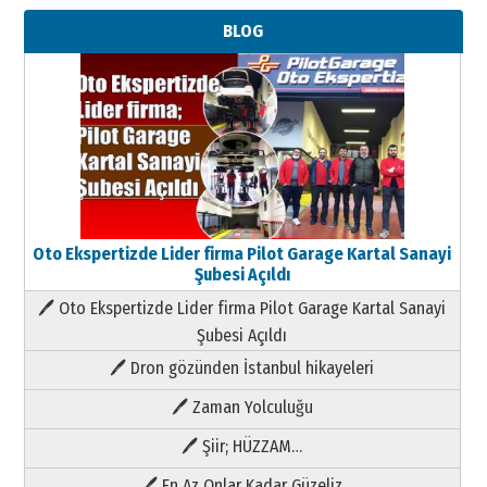
BLOG
Oto Ekspertizde Lider firma Pilot Garage Kartal Sanayi
Şubesi Açıldı
🖊 Oto Ekspertizde Lider firma Pilot Garage Kartal Sanayi
Şubesi Açıldı
🖊 Dron gözünden İstanbul hikayeleri
🖊 Zaman Yolculuğu
🖊 Şiir; HÜZZAM…
🖊 En Az Onlar Kadar Güzeliz