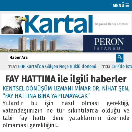
MENÜ ☰
11:41
CHP Kartal’da Gülşen Neşe Büklü dönemi
11:13
CHP’de İstanbu
FAY HATTINA ile ilgili haberler
KENTSEL DÖNÜŞÜM UZMANI MİMAR DR. NİHAT ŞEN,
“FAY HATTINA BİNA YAPILMAYACAK”
Yıllardır bu işin nasıl olması gerektiği,
vatandaşımızın ne tür sıkıntılarda olduğu ve
tabii fay hattı, dere yataklarının üzerinde
olmaması gerektiğini…