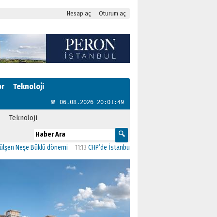
Hesap aç
Oturum aç
or
Teknoloji
📆 06.08.2026 20:01:50
Teknoloji
Neşe Büklü dönemi
11:13
CHP’de İstanbul’daki 23 İlçenin Başkanları Belli Oldu
2