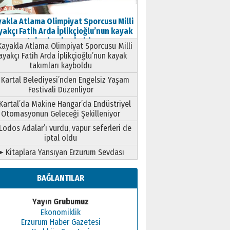
akla Atlama Olimpiyat Sporcusu Milli
akçı Fatih Arda İplikçioğlu’nun kayak
takımları kayboldu
ayakla Atlama Olimpiyat Sporcusu Milli
ayakçı Fatih Arda İplikçioğlu’nun kayak
takımları kayboldu
Kartal Belediyesi’nden Engelsiz Yaşam
Festivali Düzenliyor
Kartal’da Makine Hangar’da Endüstriyel
Otomasyonun Geleceği Şekilleniyor
Lodos Adalar’ı vurdu, vapur seferleri de
iptal oldu
➤ Kitaplara Yansıyan Erzurum Sevdası
BAĞLANTILAR
Yayın Grubumuz
Ekonomiklik
Erzurum Haber Gazetesi