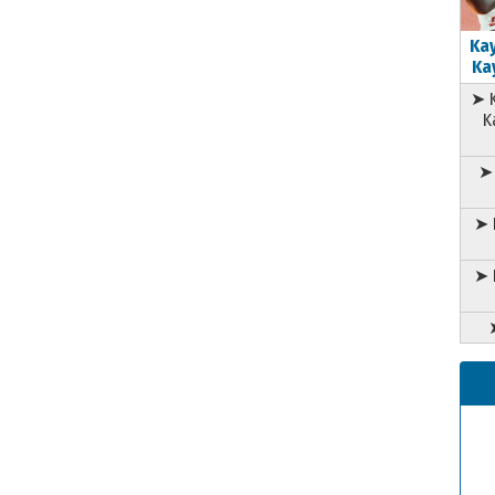
Kay
Kay
➤ K
K
➤ 
➤ 
➤ 