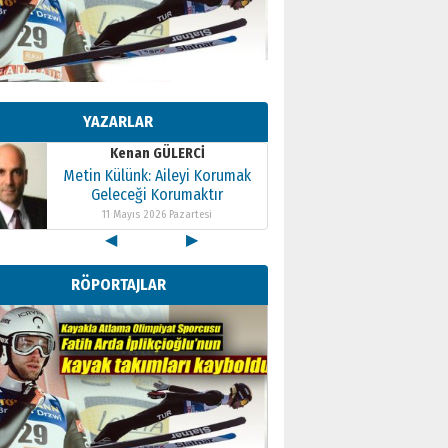
Kenan GÜLERCİ
Metin Külünk: Aileyi Korumak
Geleceği Korumaktır
YAZARLAR
11 Mayıs 2026 Pazartesi
Kenan GÜLERCİ
Metin Külünk: Aileyi Korumak
Geleceği Korumaktır
11 Mayıs 2026 Pazartesi
◀
▶
Kenan GÜLERCİ
Metin Külünk: Aileyi Korumak
RÖPORTAJLAR
Geleceği Korumaktır
11 Mayıs 2026 Pazartesi