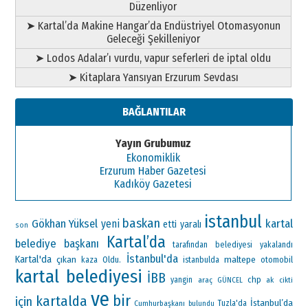
Düzenliyor
➤ Kartal’da Makine Hangar’da Endüstriyel Otomasyonun
Geleceği Şekilleniyor
➤ Lodos Adalar’ı vurdu, vapur seferleri de iptal oldu
➤ Kitaplara Yansıyan Erzurum Sevdası
BAĞLANTILAR
Yayın Grubumuz
Ekonomiklik
Erzurum Haber Gazetesi
Kadıköy Gazetesi
istanbul
baskan
Gökhan Yüksel
kartal
yeni
etti
yaralı
son
Kartal’da
belediye başkanı
tarafından
belediyesi
yakalandı
İstanbul'da
Kartal'da
çıkan
maltepe
Oldu.
otomobil
kaza
istanbulda
kartal belediyesi
İBB
chp
yangin
araç
ak
GÜNCEL
cikti
ve
bir
kartalda
için
İstanbul’da
Cumhurbaşkanı
Tuzla'da
bulundu