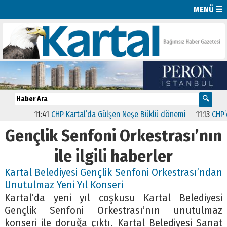
MENÜ ☰
11:41
CHP Kartal’da Gülşen Neşe Büklü dönemi
11:13
CHP’de İ
Gençlik Senfoni Orkestrası’nın
ile ilgili haberler
Kartal Belediyesi Gençlik Senfoni Orkestrası’ndan
Unutulmaz Yeni Yıl Konseri
Kartal’da yeni yıl coşkusu Kartal Belediyesi
Gençlik Senfoni Orkestrası’nın unutulmaz
konseri ile doruğa çıktı. Kartal Belediyesi Sanat