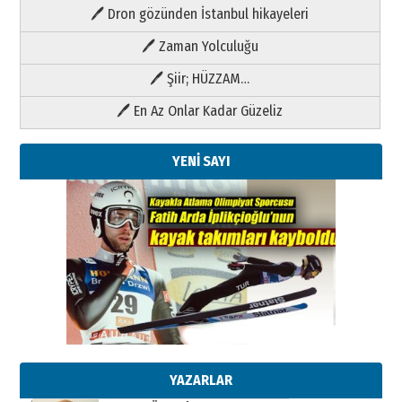
🖊 Dron gözünden İstanbul hikayeleri
🖊 Zaman Yolculuğu
🖊 Şiir; HÜZZAM…
🖊 En Az Onlar Kadar Güzeliz
YENİ SAYI
Kenan GÜLERCİ
Metin Külünk: Aileyi Korumak
Geleceği Korumaktır
11 Mayıs 2026 Pazartesi
YAZARLAR