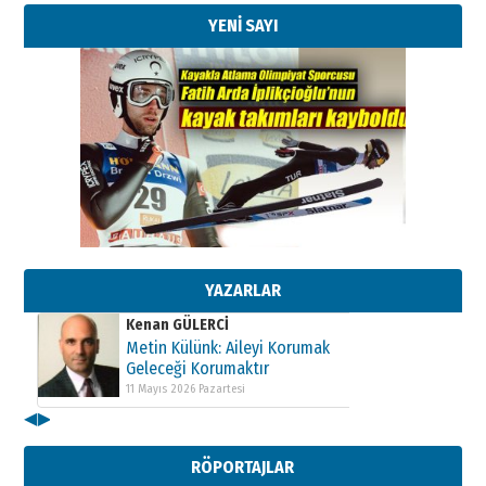
YENİ SAYI
Kenan GÜLERCİ
Metin Külünk: Aileyi Korumak
Geleceği Korumaktır
11 Mayıs 2026 Pazartesi
YAZARLAR
Kenan GÜLERCİ
Metin Külünk: Aileyi Korumak
Geleceği Korumaktır
11 Mayıs 2026 Pazartesi
◀
▶
Kenan GÜLERCİ
Metin Külünk: Aileyi Korumak
RÖPORTAJLAR
Geleceği Korumaktır