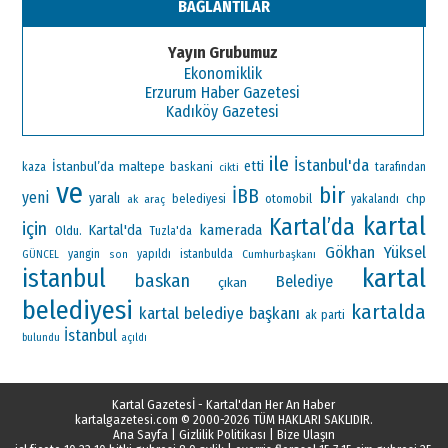
BAĞLANTILAR
Yayın Grubumuz
Ekonomiklik
Erzurum Haber Gazetesi
Kadıköy Gazetesi
ile
İstanbul'da
İstanbul’da
maltepe
etti
baskani
kaza
tarafından
cikti
ve
bir
İBB
yeni
yaralı
otomobil
chp
ak
araç
belediyesi
yakalandı
kartal
Kartal’da
için
Kartal'da
kamerada
Oldu.
Tuzla'da
Gökhan Yüksel
yangin
yapıldı
istanbulda
Cumhurbaşkanı
GÜNCEL
son
kartal
istanbul
baskan
Belediye
çıkan
belediyesi
kartalda
kartal belediye başkanı
ak parti
İstanbul
bulundu
açıldı
Kartal Gazetesİ - Kartal'dan Her An Haber
kartalgazetesi.com
© 2000-2026 TÜM HAKLARI SAKLIDIR.
Ana Sayfa
|
Gizlilik Politikası
|
Bize Ulaşın