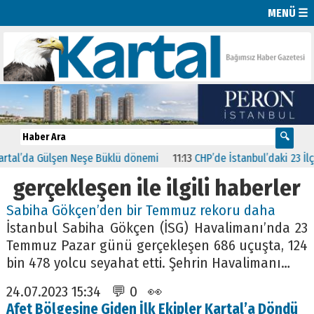
MENÜ ☰
al’da Gülşen Neşe Büklü dönemi
11:13
CHP’de İstanbul’daki 23 İlçeni
gerçekleşen ile ilgili haberler
Sabiha Gökçen’den bir Temmuz rekoru daha
İstanbul Sabiha Gökçen (İSG) Havalimanı’nda 23
Temmuz Pazar günü gerçekleşen 686 uçuşta, 124
bin 478 yolcu seyahat etti. Şehrin Havalimanı…
24.07.2023 15:34 💬 0 👀
Afet Bölgesine Giden İlk Ekipler Kartal’a Döndü