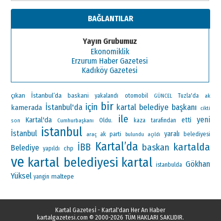
BAĞLANTILAR
Yayın Grubumuz
Ekonomiklik
Erzurum Haber Gazetesi
Kadıköy Gazetesi
çıkan
İstanbul’da
baskani
otomobil
yakalandı
Tuzla'da
ak
GÜNCEL
bir
için
İstanbul'da
kartal belediye başkanı
kamerada
cikti
ile
yeni
Kartal'da
etti
Oldu.
Cumhurbaşkanı
kaza
tarafından
son
istanbul
İstanbul
yaralı
ak parti
araç
belediyesi
bulundu
açıldı
Kartal’da
kartalda
İBB
baskan
Belediye
chp
yapıldı
ve
kartal belediyesi
kartal
Gökhan
istanbulda
Yüksel
maltepe
yangin
Kartal Gazetesİ - Kartal'dan Her An Haber
kartalgazetesi.com
© 2000-2026 TÜM HAKLARI SAKLIDIR.