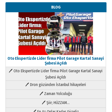
BLOG
Oto Ekspertizde Lider firma Pilot Garage Kartal Sanayi
Şubesi Açıldı
🖊 Oto Ekspertizde Lider firma Pilot Garage Kartal Sanayi
Şubesi Açıldı
🖊 Dron gözünden İstanbul hikayeleri
🖊 Zaman Yolculuğu
🖊 Şiir; HÜZZAM…
🖊 En Az Onlar Kadar Güzeliz