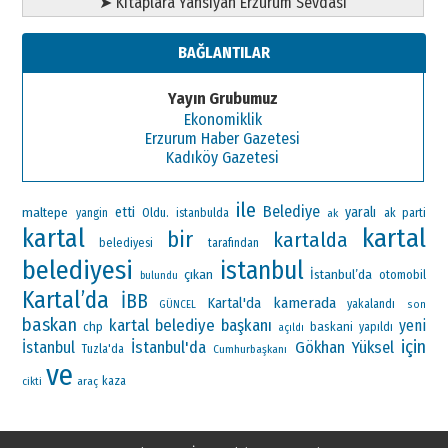
➤ Kitaplara Yansıyan Erzurum Sevdası
BAĞLANTILAR
Yayın Grubumuz
Ekonomiklik
Erzurum Haber Gazetesi
Kadıköy Gazetesi
ile
Belediye
maltepe
etti
yaralı
Oldu.
ak parti
yangin
istanbulda
ak
kartal
kartal
bir
kartalda
belediyesi
tarafından
belediyesi
istanbul
çıkan
İstanbul’da
otomobil
bulundu
Kartal’da
İBB
Kartal'da
kamerada
yakalandı
GÜNCEL
son
baskan
kartal belediye başkanı
yeni
chp
baskani
yapıldı
açıldı
için
İstanbul'da
Gökhan Yüksel
İstanbul
Tuzla'da
Cumhurbaşkanı
ve
araç
kaza
cikti