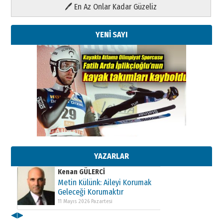
🖊 En Az Onlar Kadar Güzeliz
YENİ SAYI
Kenan GÜLERCİ
Metin Külünk: Aileyi Korumak
Geleceği Korumaktır
11 Mayıs 2026 Pazartesi
Kenan GÜLERCİ
Metin Külünk: Aileyi Korumak
Geleceği Korumaktır
YAZARLAR
11 Mayıs 2026 Pazartesi
Kenan GÜLERCİ
Metin Külünk: Aileyi Korumak
Geleceği Korumaktır
11 Mayıs 2026 Pazartesi
◀
▶