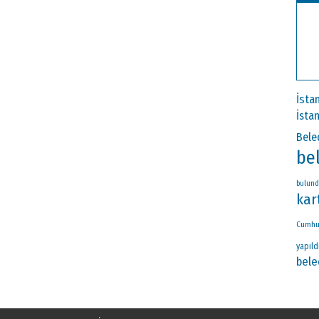
İsta
İsta
Bele
be
bulun
kar
Cumhu
yapıld
bele