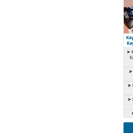
Kay
Kay
➤ K
K
➤ 
➤ 
➤ 