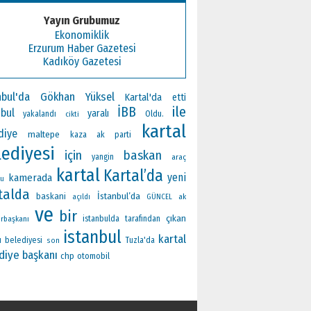
Yayın Grubumuz
Ekonomiklik
Erzurum Haber Gazetesi
Kadıköy Gazetesi
nbul'da
Gökhan Yüksel
Kartal'da
etti
ile
İBB
nbul
yaralı
Oldu.
yakalandı
cikti
kartal
diye
maltepe
ak parti
kaza
lediyesi
için
baskan
yangin
araç
kartal
Kartal’da
yeni
kamerada
du
talda
İstanbul’da
baskani
ak
açıldı
GÜNCEL
ve
bir
çıkan
rbaşkanı
istanbulda
tarafından
istanbul
kartal
ı
belediyesi
Tuzla'da
son
diye başkanı
chp
otomobil