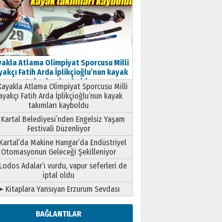
akla Atlama Olimpiyat Sporcusu Milli
akçı Fatih Arda İplikçioğlu’nun kayak
takımları kayboldu
ayakla Atlama Olimpiyat Sporcusu Milli
ayakçı Fatih Arda İplikçioğlu’nun kayak
takımları kayboldu
Kartal Belediyesi’nden Engelsiz Yaşam
Festivali Düzenliyor
Kartal’da Makine Hangar’da Endüstriyel
Otomasyonun Geleceği Şekilleniyor
Lodos Adalar’ı vurdu, vapur seferleri de
iptal oldu
➤ Kitaplara Yansıyan Erzurum Sevdası
BAĞLANTILAR