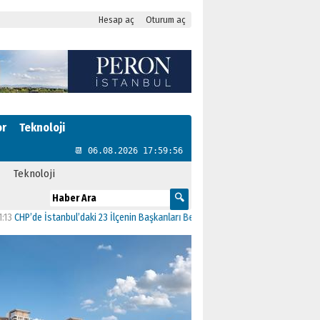
Hesap aç
Oturum aç
or
Teknoloji
📆 06.08.2026 17:59:57
Teknoloji
e İstanbul’daki 23 İlçenin Başkanları Belli Oldu
23:19
AK Parti’ye geçen Çekmekö