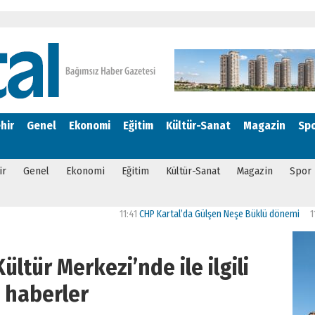
hir
Genel
Ekonomi
Eğitim
Kültür-Sanat
Magazin
Sp
ir
Genel
Ekonomi
Eğitim
Kültür-Sanat
Magazin
Spor
11:41
CHP Kartal’da Gülşen Neşe Büklü dönemi
11:13
CHP’d
ültür Merkezi’nde ile ilgili
haberler