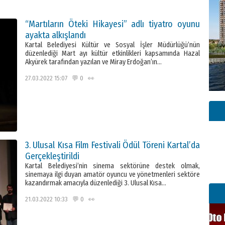
“Martıların Öteki Hikayesi” adlı tiyatro oyunu
ayakta alkışlandı
Kartal Belediyesi Kültür ve Sosyal İşler Müdürlüğü’nün
düzenlediği Mart ayı kültür etkinlikleri kapsamında Hazal
Akyürek tarafından yazılan ve Miray Erdoğan’ın…
27.03.2022 15:07 💬 0 👀
3. Ulusal Kısa Film Festivali Ödül Töreni Kartal’da
Gerçekleştirildi
Kartal Belediyesi’nin sinema sektörüne destek olmak,
sinemaya ilgi duyan amatör oyuncu ve yönetmenleri sektöre
kazandırmak amacıyla düzenlediği 3. Ulusal Kısa…
21.03.2022 10:33 💬 0 👀