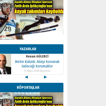
Kenan GÜLERCİ
Metin Külünk: Aileyi Korumak
Geleceği Korumaktır
YAZARLAR
11 Mayıs 2026 Pazartesi
Kenan GÜLERCİ
Metin Külünk: Aileyi Korumak
Geleceği Korumaktır
11 Mayıs 2026 Pazartesi
◀
▶
Kenan GÜLERCİ
Metin Külünk: Aileyi Korumak
RÖPORTAJLAR
Geleceği Korumaktır
11 Mayıs 2026 Pazartesi