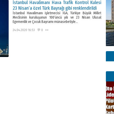
İstanbul Havalimanı Hava Trafik Kontrol Kulesi
23 Nisan’a özel Türk Bayrağı gibi renklendirildi
İstanbul Havalimanı işletmecisi İGA, Türkiye Büyük Millet
Meclisinin kuruluşunun 100’üncü yılı ve 23 Nisan Ulusal
Egemenlik ve Çocuk Bayramı münasebetiyle…
24.04.2020 16:53 💬 0 👀