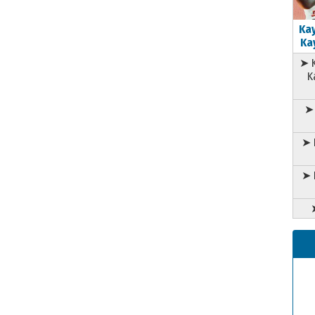
Kay
Kay
➤ K
K
➤ 
➤ 
➤ 