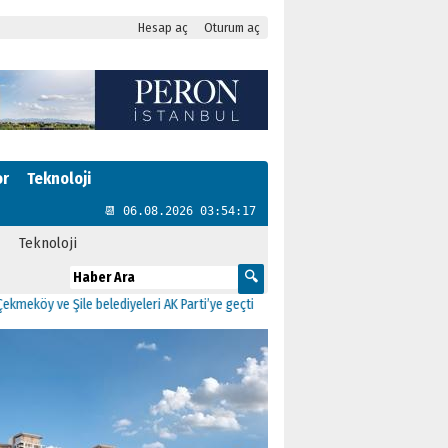
Hesap aç
Oturum aç
or
Teknoloji
📆 06.08.2026 03:54:17
Teknoloji
 ve Şile belediyeleri AK Parti’ye geçti
23:37
Kartal Arama Kurtarma ekibi, Bal