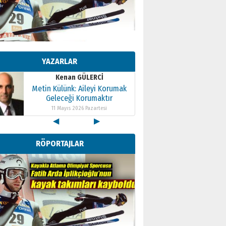
Geleceği Korumaktır
11 Mayıs 2026 Pazartesi
Kenan GÜLERCİ
Metin Külünk: Aileyi Korumak
Geleceği Korumaktır
YAZARLAR
11 Mayıs 2026 Pazartesi
Kenan GÜLERCİ
Metin Külünk: Aileyi Korumak
Geleceği Korumaktır
11 Mayıs 2026 Pazartesi
◀
▶
RÖPORTAJLAR