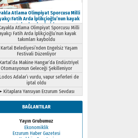
akla Atlama Olimpiyat Sporcusu Milli
akçı Fatih Arda İplikçioğlu’nun kayak
takımları kayboldu
ayakla Atlama Olimpiyat Sporcusu Milli
ayakçı Fatih Arda İplikçioğlu’nun kayak
takımları kayboldu
Kartal Belediyesi’nden Engelsiz Yaşam
Festivali Düzenliyor
Kartal’da Makine Hangar’da Endüstriyel
Otomasyonun Geleceği Şekilleniyor
Lodos Adalar’ı vurdu, vapur seferleri de
iptal oldu
➤ Kitaplara Yansıyan Erzurum Sevdası
BAĞLANTILAR
Yayın Grubumuz
Ekonomiklik
Erzurum Haber Gazetesi