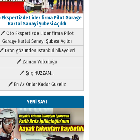
 Ekspertizde Lider firma Pilot Garage
Kartal Sanayi Şubesi Açıldı
🖊 Oto Ekspertizde Lider firma Pilot
Garage Kartal Sanayi Şubesi Açıldı
🖊 Dron gözünden İstanbul hikayeleri
🖊 Zaman Yolculuğu
🖊 Şiir; HÜZZAM…
🖊 En Az Onlar Kadar Güzeliz
YENİ SAYI
Kenan GÜLERCİ
Metin Külünk: Aileyi Korumak