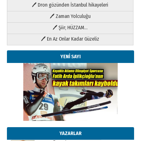
🖊 Dron gözünden İstanbul hikayeleri
🖊 Zaman Yolculuğu
🖊 Şiir; HÜZZAM…
🖊 En Az Onlar Kadar Güzeliz
YENİ SAYI
Kenan GÜLERCİ
Metin Külünk: Aileyi Korumak
Geleceği Korumaktır
11 Mayıs 2026 Pazartesi
YAZARLAR