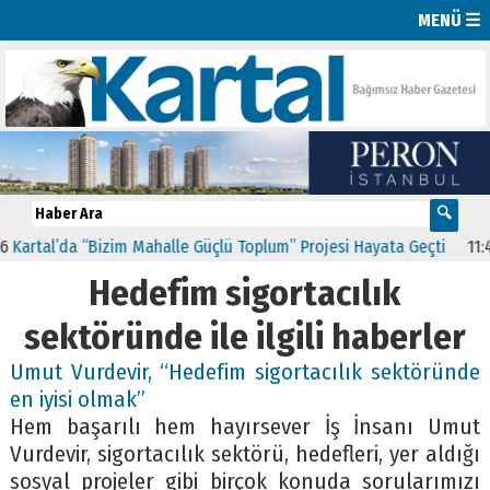
MENÜ ☰
artal’da “Bizim Mahalle Güçlü Toplum” Projesi Hayata Geçti
11:41
C
Hedefim sigortacılık
sektöründe ile ilgili haberler
Umut Vurdevir, “Hedefim sigortacılık sektöründe
en iyisi olmak”
Hem başarılı hem hayırsever İş İnsanı Umut
Vurdevir, sigortacılık sektörü, hedefleri, yer aldığı
sosyal projeler gibi birçok konuda sorularımızı