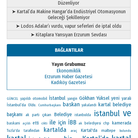
Düzenliyor
➤ Kartal’da Makine Hangar’da Endüstriyel Otomasyonun
Geleceği Şekilleniyor
➤ Lodos Adalar’ı vurdu, vapur seferleri de iptal oldu
➤ Kitaplara Yansıyan Erzurum Sevdası
BAĞLANTILAR
Yayın Grubumuz
Ekonomiklik
Erzurum Haber Gazetesi
Kadıköy Gazetesi
Gökhan Yüksel
İstanbul
yeni
yaralı
otomobil
yapıldı
yangin
GÜNCEL
baskan
kartal belediye
İstanbul’da
Oldu.
Cumhurbaşkanı
yakalandı
ve
istanbul
başkanı
Belediye
çıkan
ak parti
istanbulda
ile
İBB
için
kamerada
etti
baskani
chp
ak
belediyesi
açıldı
cikti
kartalda
Kartal'da
maltepe
Tuzla'da
tarafından
araç
bulundu