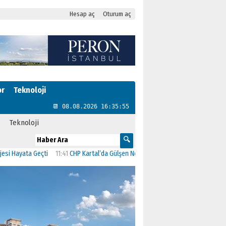
Hesap aç
Oturum aç
or
Teknoloji
📆 08.08.2026 16:35:55
Teknoloji
ayata Geçti
11:41
CHP Kartal’da Gülşen Neşe Büklü dönemi
11:13
CHP’de İstanb