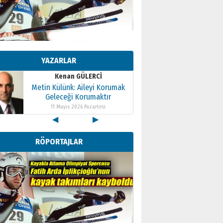
Kenan GÜLERCİ
Metin Külünk: Aileyi Korumak
Geleceği Korumaktır
YAZARLAR
11 Mayıs 2026 Pazartesi
Kenan GÜLERCİ
Metin Külünk: Aileyi Korumak
Geleceği Korumaktır
11 Mayıs 2026 Pazartesi
◀
▶
Kenan GÜLERCİ
Metin Külünk: Aileyi Korumak
RÖPORTAJLAR
Geleceği Korumaktır
11 Mayıs 2026 Pazartesi