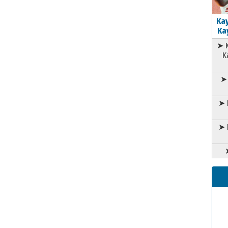
Kay
Kay
➤ K
K
➤ 
➤ 
➤ 