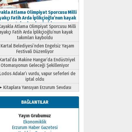
akla Atlama Olimpiyat Sporcusu Milli
akçı Fatih Arda İplikçioğlu’nun kayak
takımları kayboldu
ayakla Atlama Olimpiyat Sporcusu Milli
ayakçı Fatih Arda İplikçioğlu’nun kayak
takımları kayboldu
Kartal Belediyesi’nden Engelsiz Yaşam
Festivali Düzenliyor
Kartal’da Makine Hangar’da Endüstriyel
Otomasyonun Geleceği Şekilleniyor
Lodos Adalar’ı vurdu, vapur seferleri de
iptal oldu
➤ Kitaplara Yansıyan Erzurum Sevdası
BAĞLANTILAR
Yayın Grubumuz
Ekonomiklik
Erzurum Haber Gazetesi