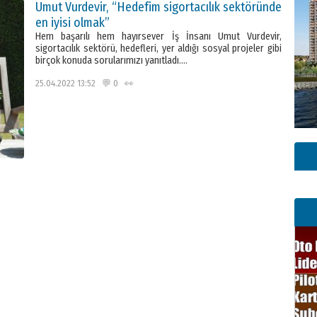
Umut Vurdevir, “Hedefim sigortacılık sektöründe
en iyisi olmak”
Hem başarılı hem hayırsever İş İnsanı Umut Vurdevir,
sigortacılık sektörü, hedefleri, yer aldığı sosyal projeler gibi
birçok konuda sorularımızı yanıtladı….
25.04.2022 13:52 💬 0 👀