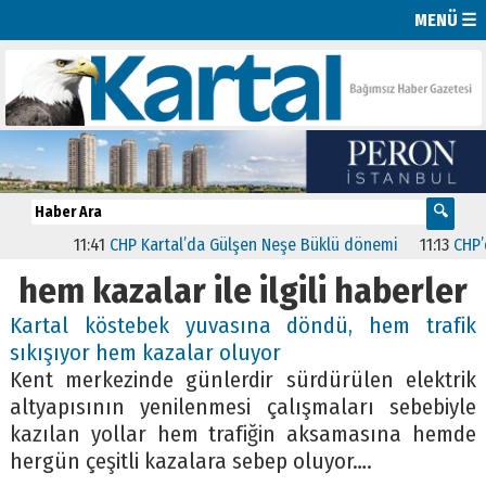
MENÜ ☰
11:41
CHP Kartal’da Gülşen Neşe Büklü dönemi
11:13
CHP’de İ
hem kazalar ile ilgili haberler
Kartal köstebek yuvasına döndü, hem trafik
sıkışıyor hem kazalar oluyor
Kent merkezinde günlerdir sürdürülen elektrik
altyapısının yenilenmesi çalışmaları sebebiyle
kazılan yollar hem trafiğin aksamasına hemde
hergün çeşitli kazalara sebep oluyor….