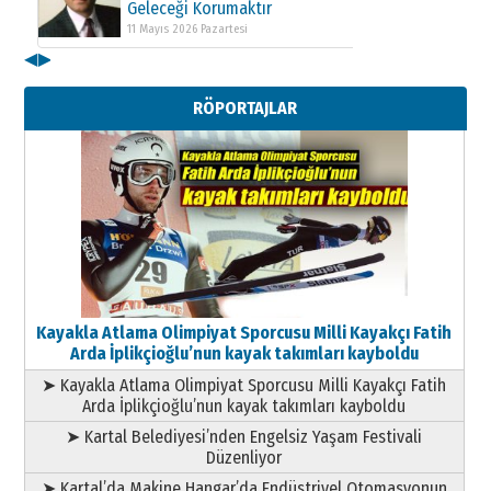
Geleceği Korumaktır
11 Mayıs 2026 Pazartesi
◀
▶
Kenan GÜLERCİ
Metin Külünk: Aileyi Korumak
RÖPORTAJLAR
Geleceği Korumaktır
11 Mayıs 2026 Pazartesi
Kayakla Atlama Olimpiyat Sporcusu Milli Kayakçı Fatih
Arda İplikçioğlu’nun kayak takımları kayboldu
➤ Kayakla Atlama Olimpiyat Sporcusu Milli Kayakçı Fatih
Arda İplikçioğlu’nun kayak takımları kayboldu
➤ Kartal Belediyesi’nden Engelsiz Yaşam Festivali
Düzenliyor
➤ Kartal’da Makine Hangar’da Endüstriyel Otomasyonun