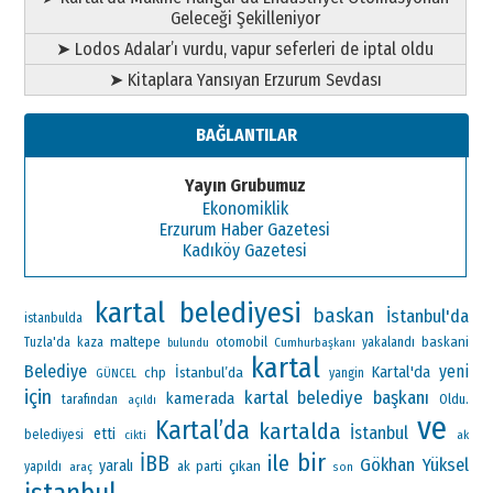
Geleceği Şekilleniyor
➤ Lodos Adalar’ı vurdu, vapur seferleri de iptal oldu
➤ Kitaplara Yansıyan Erzurum Sevdası
BAĞLANTILAR
Yayın Grubumuz
Ekonomiklik
Erzurum Haber Gazetesi
Kadıköy Gazetesi
kartal belediyesi
baskan
İstanbul'da
istanbulda
maltepe
otomobil
baskani
Tuzla'da
kaza
Cumhurbaşkanı
yakalandı
bulundu
kartal
Belediye
yeni
Kartal'da
İstanbul’da
chp
yangin
GÜNCEL
için
kartal belediye başkanı
kamerada
Oldu.
tarafından
açıldı
ve
Kartal’da
kartalda
İstanbul
etti
belediyesi
ak
cikti
bir
ile
İBB
Gökhan Yüksel
yaralı
çıkan
ak parti
yapıldı
araç
son