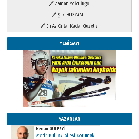
🖊 Zaman Yolculuğu
🖊 Şiir; HÜZZAM…
🖊 En Az Onlar Kadar Güzeliz
YENİ SAYI
Kenan GÜLERCİ
Metin Külünk: Aileyi Korumak
Geleceği Korumaktır
11 Mayıs 2026 Pazartesi
YAZARLAR
Kenan GÜLERCİ
Metin Külünk: Aileyi Korumak