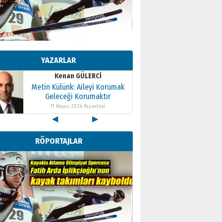
Kenan GÜLERCİ
Metin Külünk: Aileyi Korumak
Geleceği Korumaktır
YAZARLAR
11 Mayıs 2026 Pazartesi
Kenan GÜLERCİ
Metin Külünk: Aileyi Korumak
Geleceği Korumaktır
11 Mayıs 2026 Pazartesi
◀
▶
Kenan GÜLERCİ
Metin Külünk: Aileyi Korumak
RÖPORTAJLAR
Geleceği Korumaktır
11 Mayıs 2026 Pazartesi