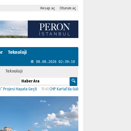
Hesap aç
Oturum aç
or
Teknoloji
📆 08.08.2026 02:39:11
Teknoloji
esi Hayata Geçti
11:41
CHP Kartal’da Gülşen Neşe Büklü dönemi
11:13
CHP’de 