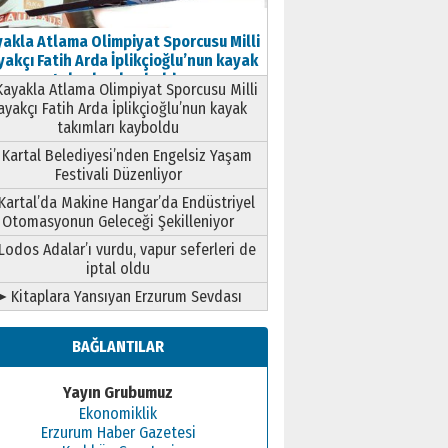
akla Atlama Olimpiyat Sporcusu Milli
akçı Fatih Arda İplikçioğlu’nun kayak
takımları kayboldu
ayakla Atlama Olimpiyat Sporcusu Milli
ayakçı Fatih Arda İplikçioğlu’nun kayak
takımları kayboldu
Kartal Belediyesi’nden Engelsiz Yaşam
Festivali Düzenliyor
Kartal’da Makine Hangar’da Endüstriyel
Otomasyonun Geleceği Şekilleniyor
Lodos Adalar’ı vurdu, vapur seferleri de
iptal oldu
➤ Kitaplara Yansıyan Erzurum Sevdası
BAĞLANTILAR
Yayın Grubumuz
Ekonomiklik
Erzurum Haber Gazetesi