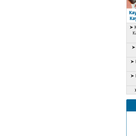
Kay
Kay
➤ K
K
➤ 
➤ 
➤ 