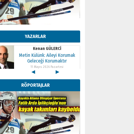
Kenan GÜLERCİ
Metin Külünk: Aileyi Korumak
Geleceği Korumaktır
YAZARLAR
11 Mayıs 2026 Pazartesi
Kenan GÜLERCİ
Metin Külünk: Aileyi Korumak
Geleceği Korumaktır
11 Mayıs 2026 Pazartesi
◀
▶
Kenan GÜLERCİ
Metin Külünk: Aileyi Korumak
RÖPORTAJLAR
Geleceği Korumaktır
11 Mayıs 2026 Pazartesi