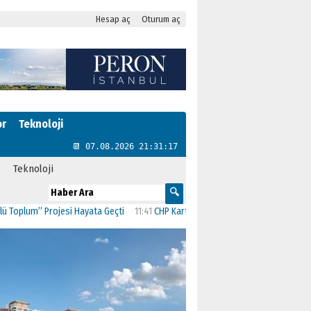
Hesap aç
Oturum aç
or
Teknoloji
📆 07.08.2026 21:31:18
Teknoloji
m” Projesi Hayata Geçti
11:41
CHP Kartal’da Gülşen Neşe Büklü dönemi
11:13