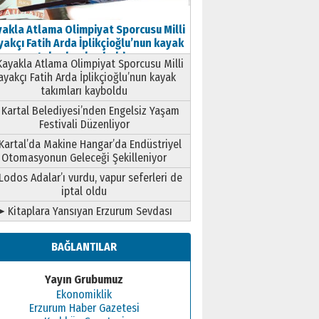
akla Atlama Olimpiyat Sporcusu Milli
akçı Fatih Arda İplikçioğlu’nun kayak
takımları kayboldu
ayakla Atlama Olimpiyat Sporcusu Milli
ayakçı Fatih Arda İplikçioğlu’nun kayak
takımları kayboldu
Kartal Belediyesi’nden Engelsiz Yaşam
Festivali Düzenliyor
Kartal’da Makine Hangar’da Endüstriyel
Otomasyonun Geleceği Şekilleniyor
Lodos Adalar’ı vurdu, vapur seferleri de
iptal oldu
➤ Kitaplara Yansıyan Erzurum Sevdası
BAĞLANTILAR
Yayın Grubumuz
Ekonomiklik
Erzurum Haber Gazetesi