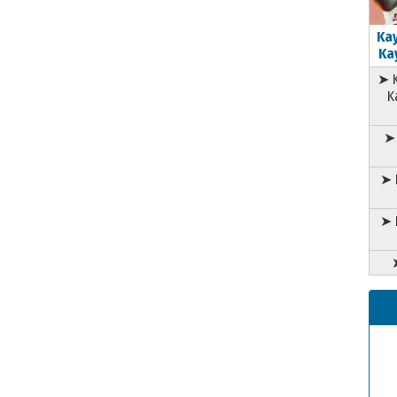
Kay
Kay
➤ K
K
➤ 
➤ 
➤ 