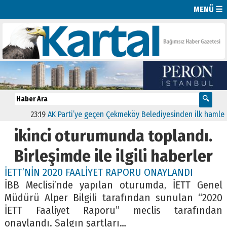
MENÜ ☰
23:19
AK Parti’ye geçen Çekmeköy Belediyesinden ilk hamle “Yeş
ikinci oturumunda toplandı.
Birleşimde ile ilgili haberler
İETT’NİN 2020 FAALİYET RAPORU ONAYLANDI
İBB Meclisi’nde yapılan oturumda, İETT Genel
Müdürü Alper Bilgili tarafından sunulan “2020
İETT Faaliyet Raporu” meclis tarafından
onaylandı. Salgın şartları…