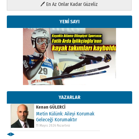
🖊 En Az Onlar Kadar Güzeliz
YENİ SAYI
Kenan GÜLERCİ
Metin Külünk: Aileyi Korumak
Geleceği Korumaktır
11 Mayıs 2026 Pazartesi
YAZARLAR
Kenan GÜLERCİ
Metin Külünk: Aileyi Korumak
Geleceği Korumaktır
11 Mayıs 2026 Pazartesi
◀
▶
Kenan GÜLERCİ