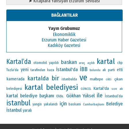
➤ Kitaplara Yansıyan Erzurum Sevdası
BAĞLANTILAR
Yayın Grubumuz
Ekonomiklik
Erzurum Haber Gazetesi
Kadıköy Gazetesi
kartal
Kartal’da
baskan
otomobil
chp
yapıldı
araç
açıldı
İBB
İstanbul'da
yeni
etti
ak parti
Tuzla'da
tarafından
kaza
bulundu
ve
bir
kartalda
kamerada
maltepe
çıkan
istanbulda
cikti
kartal belediyesi
Kartal'da
belediyesi
ak
GÜNCEL
son
ile
kartal belediye başkanı
Gökhan Yüksel
İstanbul’da
Oldu.
istanbul
için
Belediye
baskani
yangin
yakalandı
Cumhurbaşkanı
İstanbul
yaralı