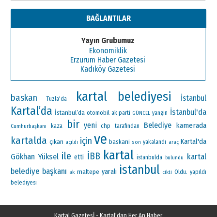
BAĞLANTILAR
Yayın Grubumuz
Ekonomiklik
Erzurum Haber Gazetesi
Kadıköy Gazetesi
kartal belediyesi
baskan
İstanbul
Tuzla'da
Kartal’da
İstanbul'da
İstanbul’da
otomobil
ak parti
yangin
GÜNCEL
bir
yeni
Belediye
kamerada
chp
Cumhurbaşkanı
kaza
tarafından
ve
kartalda
için
Kartal'da
çıkan
baskani
yakalandı
araç
açıldı
son
kartal
ile
İBB
Gökhan Yüksel
kartal
etti
istanbulda
bulundu
istanbul
belediye başkanı
maltepe
yaralı
Oldu.
ak
yapıldı
cikti
belediyesi
Kartal Gazetesİ - Kartal'dan Her An Haber