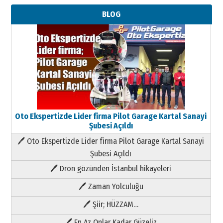
BLOG
Oto Ekspertizde Lider firma Pilot Garage Kartal Sanayi
Şubesi Açıldı
🖊 Oto Ekspertizde Lider firma Pilot Garage Kartal Sanayi
Şubesi Açıldı
🖊 Dron gözünden İstanbul hikayeleri
🖊 Zaman Yolculuğu
🖊 Şiir; HÜZZAM…
🖊 En Az Onlar Kadar Güzeliz