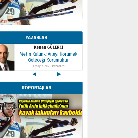
Kenan GÜLERCİ
Metin Külünk: Aileyi Korumak
Geleceği Korumaktır
YAZARLAR
11 Mayıs 2026 Pazartesi
Kenan GÜLERCİ
Metin Külünk: Aileyi Korumak
Geleceği Korumaktır
11 Mayıs 2026 Pazartesi
◀
▶
Kenan GÜLERCİ
Metin Külünk: Aileyi Korumak
RÖPORTAJLAR
Geleceği Korumaktır
11 Mayıs 2026 Pazartesi