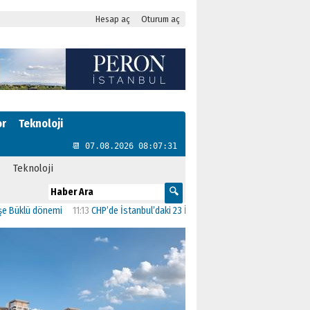
Hesap aç
Oturum aç
or
Teknoloji
📆 07.08.2026 08:07:32
Teknoloji
ü dönemi
11:13
CHP’de İstanbul’daki 23 İlçenin Başkanları Belli Oldu
23:19
AK P