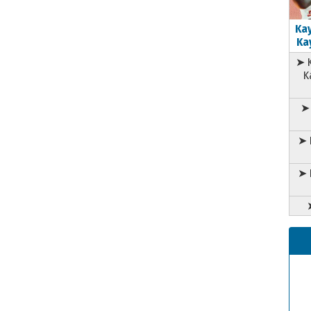
Kay
Kay
➤ K
K
➤ 
➤ 
➤ 