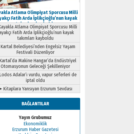
akla Atlama Olimpiyat Sporcusu Milli
akçı Fatih Arda İplikçioğlu’nun kayak
takımları kayboldu
ayakla Atlama Olimpiyat Sporcusu Milli
ayakçı Fatih Arda İplikçioğlu’nun kayak
takımları kayboldu
Kartal Belediyesi’nden Engelsiz Yaşam
Festivali Düzenliyor
Kartal’da Makine Hangar’da Endüstriyel
Otomasyonun Geleceği Şekilleniyor
Lodos Adalar’ı vurdu, vapur seferleri de
iptal oldu
➤ Kitaplara Yansıyan Erzurum Sevdası
BAĞLANTILAR
Yayın Grubumuz
Ekonomiklik
Erzurum Haber Gazetesi