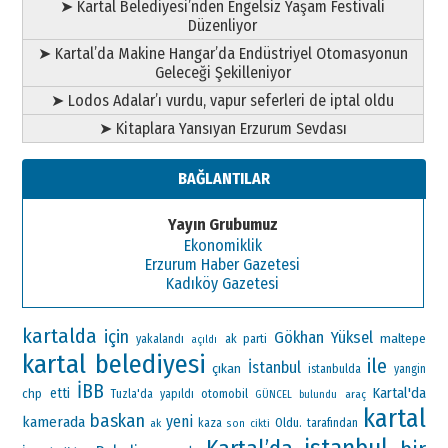
➤ Kartal Belediyesi’nden Engelsiz Yaşam Festivali
Düzenliyor
➤ Kartal’da Makine Hangar’da Endüstriyel Otomasyonun
Geleceği Şekilleniyor
➤ Lodos Adalar’ı vurdu, vapur seferleri de iptal oldu
➤ Kitaplara Yansıyan Erzurum Sevdası
BAĞLANTILAR
Yayın Grubumuz
Ekonomiklik
Erzurum Haber Gazetesi
Kadıköy Gazetesi
kartalda
için
Gökhan Yüksel
maltepe
ak parti
yakalandı
açıldı
kartal belediyesi
ile
İstanbul
çıkan
istanbulda
yangin
İBB
Kartal'da
etti
chp
otomobil
Tuzla'da
yapıldı
araç
GÜNCEL
bulundu
kartal
baskan
yeni
kamerada
Oldu.
ak
kaza
tarafından
son
cikti