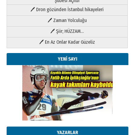
Şubesi Açıldı
🖊 Dron gözünden İstanbul hikayeleri
🖊 Zaman Yolculuğu
🖊 Şiir; HÜZZAM…
🖊 En Az Onlar Kadar Güzeliz
YENİ SAYI
Kenan GÜLERCİ
Metin Külünk: Aileyi Korumak
Geleceği Korumaktır
11 Mayıs 2026 Pazartesi
YAZARLAR