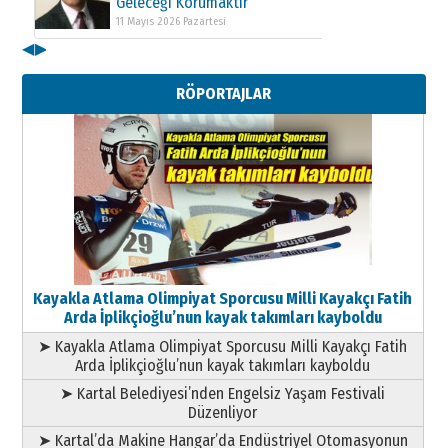
Geleceği Korumaktır
11 Mayıs 2026 Pazartesi
◀
▶
Kenan GÜLERCİ
Metin Külünk: Aileyi Korumak
RÖPORTAJLAR
Geleceği Korumaktır
11 Mayıs 2026 Pazartesi
Kayakla Atlama Olimpiyat Sporcusu Milli Kayakçı Fatih
Arda İplikçioğlu’nun kayak takımları kayboldu
➤ Kayakla Atlama Olimpiyat Sporcusu Milli Kayakçı Fatih
Arda İplikçioğlu’nun kayak takımları kayboldu
➤ Kartal Belediyesi’nden Engelsiz Yaşam Festivali
Düzenliyor
➤ Kartal’da Makine Hangar’da Endüstriyel Otomasyonun