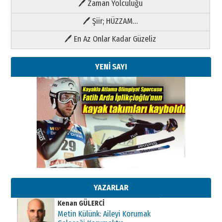
🖊 Zaman Yolculuğu
🖊 Şiir; HÜZZAM…
🖊 En Az Onlar Kadar Güzeliz
YENİ SAYI
Kenan GÜLERCİ
Metin Külünk: Aileyi Korumak
Geleceği Korumaktır
11 Mayıs 2026 Pazartesi
YAZARLAR
Kenan GÜLERCİ
Metin Külünk: Aileyi Korumak