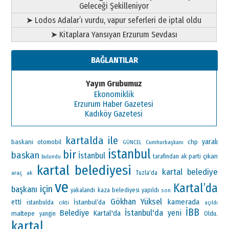
Geleceği Şekilleniyor
➤ Lodos Adalar’ı vurdu, vapur seferleri de iptal oldu
➤ Kitaplara Yansıyan Erzurum Sevdası
BAĞLANTILAR
Yayın Grubumuz
Ekonomiklik
Erzurum Haber Gazetesi
Kadıköy Gazetesi
kartalda
ile
yaralı
baskani
otomobil
chp
Cumhurbaşkanı
GÜNCEL
istanbul
bir
baskan
İstanbul
çıkan
ak parti
tarafından
bulundu
kartal belediyesi
kartal belediye
araç
ak
Tuzla'da
ve
Kartal’da
için
başkanı
yakalandı
kaza
belediyesi
yapıldı
son
Gökhan Yüksel
kamerada
etti
İstanbul’da
istanbulda
cikti
açıldı
İBB
İstanbul'da
Belediye
yeni
Kartal'da
maltepe
Oldu.
yangin
kartal