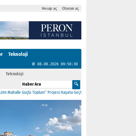
Hesap aç
Oturum aç
or
Teknoloji
📆 08.08.2026 09:58:31
Teknoloji
halle Güçlü Toplum” Projesi Hayata Geçti
11:41
CHP Kartal’da Gülşen Neşe Bük