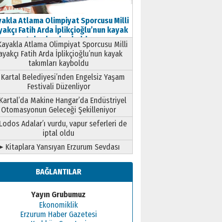
akla Atlama Olimpiyat Sporcusu Milli
akçı Fatih Arda İplikçioğlu’nun kayak
takımları kayboldu
ayakla Atlama Olimpiyat Sporcusu Milli
ayakçı Fatih Arda İplikçioğlu’nun kayak
takımları kayboldu
Kartal Belediyesi’nden Engelsiz Yaşam
Festivali Düzenliyor
Kartal’da Makine Hangar’da Endüstriyel
Otomasyonun Geleceği Şekilleniyor
Lodos Adalar’ı vurdu, vapur seferleri de
iptal oldu
➤ Kitaplara Yansıyan Erzurum Sevdası
BAĞLANTILAR
Yayın Grubumuz
Ekonomiklik
Erzurum Haber Gazetesi