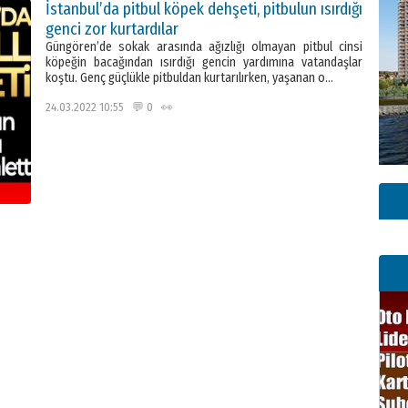
İstanbul’da pitbul köpek dehşeti, pitbulun ısırdığı
genci zor kurtardılar
Güngören’de sokak arasında ağızlığı olmayan pitbul cinsi
köpeğin bacağından ısırdığı gencin yardımına vatandaşlar
koştu. Genç güçlükle pitbuldan kurtarılırken, yaşanan o…
24.03.2022 10:55 💬 0 👀