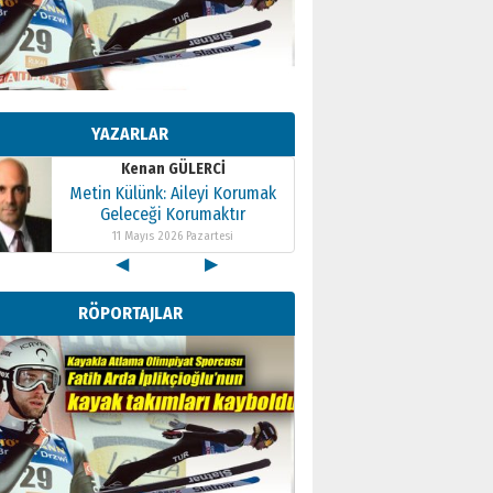
Kenan GÜLERCİ
Metin Külünk: Aileyi Korumak
Geleceği Korumaktır
YAZARLAR
11 Mayıs 2026 Pazartesi
Kenan GÜLERCİ
Metin Külünk: Aileyi Korumak
Geleceği Korumaktır
11 Mayıs 2026 Pazartesi
◀
▶
Kenan GÜLERCİ
Metin Külünk: Aileyi Korumak
RÖPORTAJLAR
Geleceği Korumaktır
11 Mayıs 2026 Pazartesi