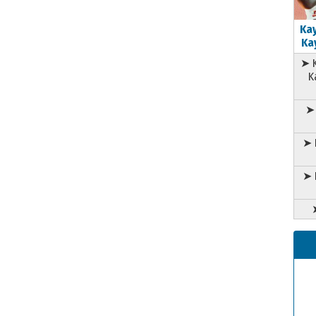
Kay
Kay
➤ K
K
➤ 
➤ 
➤ 