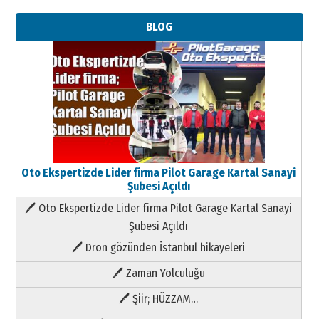
BLOG
Oto Ekspertizde Lider firma Pilot Garage Kartal Sanayi
Şubesi Açıldı
🖊 Oto Ekspertizde Lider firma Pilot Garage Kartal Sanayi
Şubesi Açıldı
🖊 Dron gözünden İstanbul hikayeleri
🖊 Zaman Yolculuğu
🖊 Şiir; HÜZZAM…