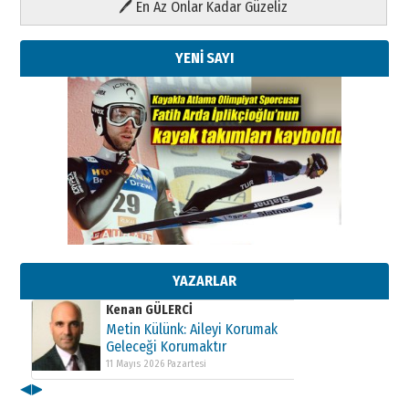
🖊 En Az Onlar Kadar Güzeliz
YENİ SAYI
Kenan GÜLERCİ
Metin Külünk: Aileyi Korumak
Geleceği Korumaktır
11 Mayıs 2026 Pazartesi
YAZARLAR
Kenan GÜLERCİ
Metin Külünk: Aileyi Korumak
Geleceği Korumaktır
11 Mayıs 2026 Pazartesi
◀
▶
Kenan GÜLERCİ