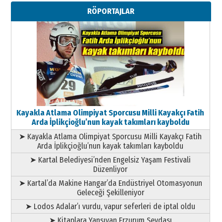
Metin Külünk: Aileyi Korumak
RÖPORTAJLAR
Geleceği Korumaktır
11 Mayıs 2026 Pazartesi
Kayakla Atlama Olimpiyat Sporcusu Milli Kayakçı Fatih
Arda İplikçioğlu’nun kayak takımları kayboldu
➤ Kayakla Atlama Olimpiyat Sporcusu Milli Kayakçı Fatih
Arda İplikçioğlu’nun kayak takımları kayboldu
➤ Kartal Belediyesi’nden Engelsiz Yaşam Festivali
Düzenliyor
➤ Kartal’da Makine Hangar’da Endüstriyel Otomasyonun
Geleceği Şekilleniyor
➤ Lodos Adalar’ı vurdu, vapur seferleri de iptal oldu
➤ Kitaplara Yansıyan Erzurum Sevdası