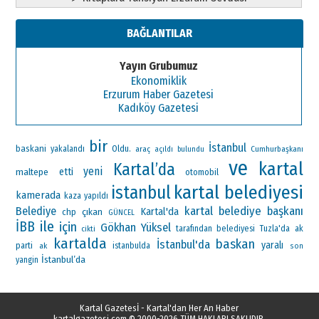
BAĞLANTILAR
Yayın Grubumuz
Ekonomiklik
Erzurum Haber Gazetesi
Kadıköy Gazetesi
bir
İstanbul
baskani
Oldu.
yakalandı
araç
Cumhurbaşkanı
açıldı
bulundu
ve
kartal
Kartal’da
yeni
maltepe
etti
otomobil
kartal belediyesi
istanbul
kamerada
kaza
yapıldı
kartal belediye başkanı
Belediye
Kartal'da
çıkan
chp
GÜNCEL
ile
İBB
için
Gökhan Yüksel
ak
tarafından
belediyesi
Tuzla'da
cikti
kartalda
baskan
İstanbul'da
yaralı
parti
ak
istanbulda
son
İstanbul’da
yangin
Kartal Gazetesİ - Kartal'dan Her An Haber
kartalgazetesi.com
© 2000-2026 TÜM HAKLARI SAKLIDIR.