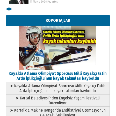
11 Mayıs 2026 Pazartesi
◀
▶
Kenan GÜLERCİ
Metin Külünk: Aileyi Korumak
RÖPORTAJLAR
Geleceği Korumaktır
11 Mayıs 2026 Pazartesi
Kayakla Atlama Olimpiyat Sporcusu Milli Kayakçı Fatih
Arda İplikçioğlu’nun kayak takımları kayboldu
➤ Kayakla Atlama Olimpiyat Sporcusu Milli Kayakçı Fatih
Arda İplikçioğlu’nun kayak takımları kayboldu
➤ Kartal Belediyesi’nden Engelsiz Yaşam Festivali
Düzenliyor
➤ Kartal’da Makine Hangar’da Endüstriyel Otomasyonun
Geleceği Şekilleniyor