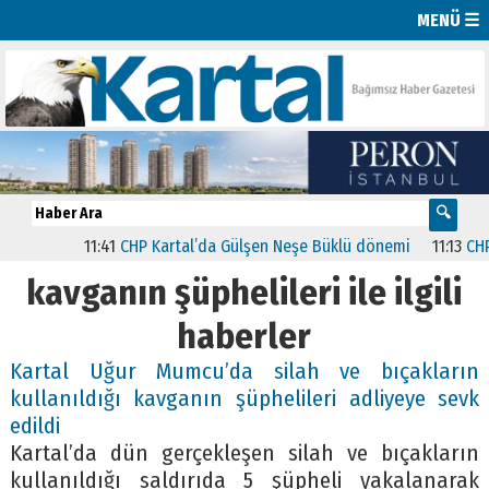
MENÜ ☰
11:41
CHP Kartal’da Gülşen Neşe Büklü dönemi
11:13
CHP’de
kavganın şüphelileri ile ilgili
haberler
Kartal Uğur Mumcu’da silah ve bıçakların
kullanıldığı kavganın şüphelileri adliyeye sevk
edildi
Kartal’da dün gerçekleşen silah ve bıçakların
kullanıldığı saldırıda 5 şüpheli yakalanarak