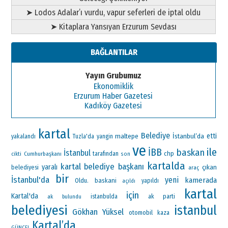
➤ Lodos Adalar’ı vurdu, vapur seferleri de iptal oldu
➤ Kitaplara Yansıyan Erzurum Sevdası
BAĞLANTILAR
Yayın Grubumuz
Ekonomiklik
Erzurum Haber Gazetesi
Kadıköy Gazetesi
kartal
Belediye
maltepe
İstanbul’da
etti
yakalandı
Tuzla'da
yangin
ve
ile
İBB
baskan
İstanbul
chp
Cumhurbaşkanı
tarafından
cikti
son
kartalda
kartal belediye başkanı
yaralı
çıkan
belediyesi
araç
bir
İstanbul'da
yeni
kamerada
Oldu.
baskani
yapıldı
açıldı
kartal
için
Kartal'da
ak parti
ak
istanbulda
bulundu
belediyesi
istanbul
Gökhan Yüksel
otomobil
kaza
Kartal’da
GÜNCEL