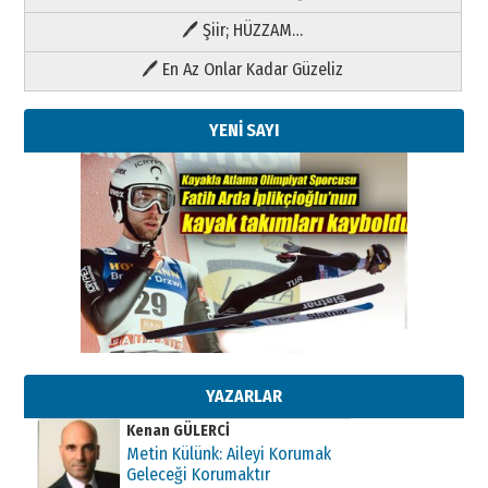
🖊 Şiir; HÜZZAM…
🖊 En Az Onlar Kadar Güzeliz
YENİ SAYI
Kenan GÜLERCİ
Metin Külünk: Aileyi Korumak
Geleceği Korumaktır
11 Mayıs 2026 Pazartesi
YAZARLAR
Kenan GÜLERCİ
Metin Külünk: Aileyi Korumak
Geleceği Korumaktır