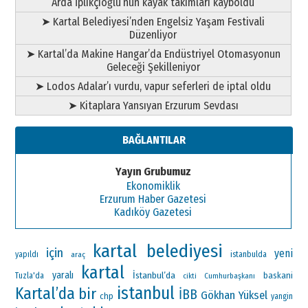
Arda İplikçioğlu’nun kayak takımları kayboldu
➤ Kartal Belediyesi’nden Engelsiz Yaşam Festivali
Düzenliyor
➤ Kartal’da Makine Hangar’da Endüstriyel Otomasyonun
Geleceği Şekilleniyor
➤ Lodos Adalar’ı vurdu, vapur seferleri de iptal oldu
➤ Kitaplara Yansıyan Erzurum Sevdası
BAĞLANTILAR
Yayın Grubumuz
Ekonomiklik
Erzurum Haber Gazetesi
Kadıköy Gazetesi
kartal belediyesi
için
yeni
yapıldı
araç
istanbulda
kartal
yaralı
İstanbul’da
baskani
Tuzla'da
Cumhurbaşkanı
cikti
istanbul
Kartal’da
bir
İBB
Gökhan Yüksel
chp
yangin