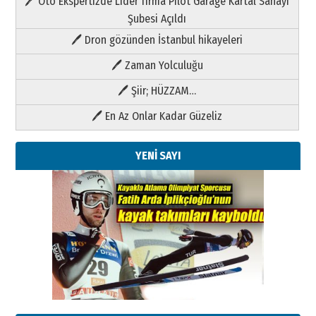
🖊 Oto Ekspertizde Lider firma Pilot Garage Kartal Sanayi
Şubesi Açıldı
🖊 Dron gözünden İstanbul hikayeleri
🖊 Zaman Yolculuğu
🖊 Şiir; HÜZZAM…
🖊 En Az Onlar Kadar Güzeliz
YENİ SAYI
Kenan GÜLERCİ
Metin Külünk: Aileyi Korumak
Geleceği Korumaktır