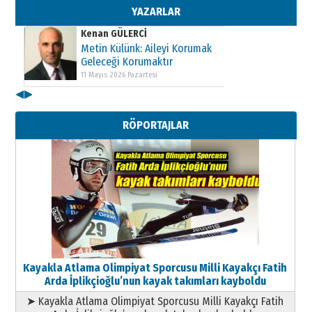
11 Mayıs 2026 Pazartesi
YAZARLAR
Kenan GÜLERCİ
Metin Külünk: Aileyi Korumak
Geleceği Korumaktır
11 Mayıs 2026 Pazartesi
◀
▶
Kenan GÜLERCİ
Metin Külünk: Aileyi Korumak
RÖPORTAJLAR
Geleceği Korumaktır
11 Mayıs 2026 Pazartesi
Kayakla Atlama Olimpiyat Sporcusu Milli Kayakçı Fatih
Arda İplikçioğlu’nun kayak takımları kayboldu
➤ Kayakla Atlama Olimpiyat Sporcusu Milli Kayakçı Fatih