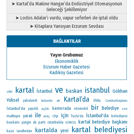
➤ Kartal’da Makine Hangar’da Endüstriyel Otomasyonun
Geleceği Şekilleniyor
➤ Lodos Adalar’ı vurdu, vapur seferleri de iptal oldu
➤ Kitaplara Yansıyan Erzurum Sevdası
BAĞLANTILAR
Yayın Grubumuz
Ekonomiklik
Erzurum Haber Gazetesi
Kadıköy Gazetesi
ve
kartal
istanbul
baskan
Gökhan
İstanbul
cikti
Kartal’da
Yüksel
Oldu.
yakalandı
ak
Cumhurbaşkanı
bulundu
bir
Belediye
kamerada
İstanbul’da
otomobil
yapıldı
açıldı
son
ile
için
İstanbul'da
maltepe
yaralı
chp
araç
Tuzla'da
belediyesi
kartal belediye başkanı
baskani
ak parti
yangin
istanbulda
GÜNCEL
kartal belediyesi
kartalda
yeni
kaza
tarafından