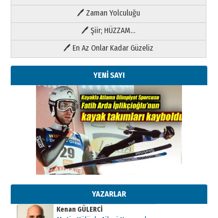
🖊 Zaman Yolculuğu
🖊 Şiir; HÜZZAM…
🖊 En Az Onlar Kadar Güzeliz
YENİ SAYI
Kenan GÜLERCİ
Metin Külünk: Aileyi Korumak
Geleceği Korumaktır
11 Mayıs 2026 Pazartesi
YAZARLAR
Kenan GÜLERCİ