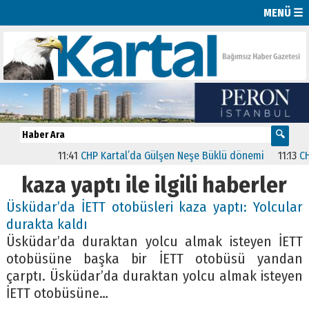
MENÜ ☰
11:41
CHP Kartal’da Gülşen Neşe Büklü dönemi
11:13
CHP’d
kaza yaptı ile ilgili haberler
Üsküdar’da İETT otobüsleri kaza yaptı: Yolcular
durakta kaldı
Üsküdar’da duraktan yolcu almak isteyen İETT
otobüsüne başka bir İETT otobüsü yandan
çarptı. Üsküdar’da duraktan yolcu almak isteyen
İETT otobüsüne…