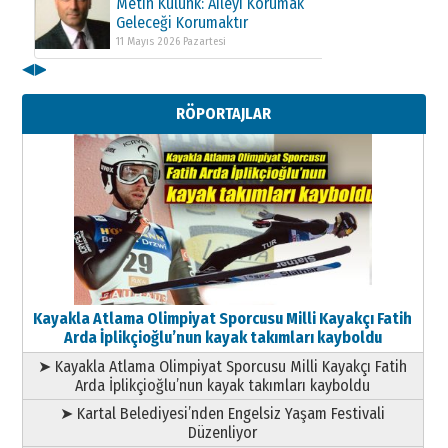
Metin Külünk: Aileyi Korumak
Geleceği Korumaktır
11 Mayıs 2026 Pazartesi
◀
▶
Kenan GÜLERCİ
Metin Külünk: Aileyi Korumak
RÖPORTAJLAR
Geleceği Korumaktır
11 Mayıs 2026 Pazartesi
Kayakla Atlama Olimpiyat Sporcusu Milli Kayakçı Fatih
Arda İplikçioğlu’nun kayak takımları kayboldu
➤ Kayakla Atlama Olimpiyat Sporcusu Milli Kayakçı Fatih
Arda İplikçioğlu’nun kayak takımları kayboldu
➤ Kartal Belediyesi’nden Engelsiz Yaşam Festivali
Düzenliyor