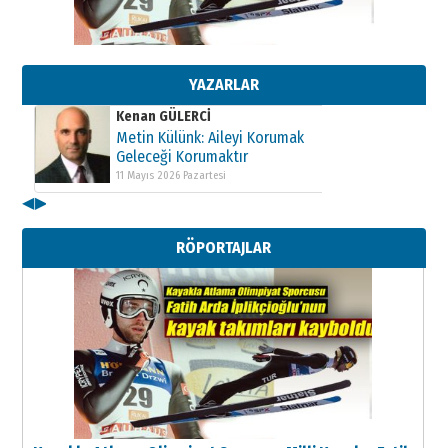
Kenan GÜLERCİ
Metin Külünk: Aileyi Korumak
Geleceği Korumaktır
11 Mayıs 2026 Pazartesi
YAZARLAR
Kenan GÜLERCİ
Metin Külünk: Aileyi Korumak
Geleceği Korumaktır
11 Mayıs 2026 Pazartesi
◀
▶
Kenan GÜLERCİ
Metin Külünk: Aileyi Korumak
RÖPORTAJLAR
Geleceği Korumaktır
11 Mayıs 2026 Pazartesi