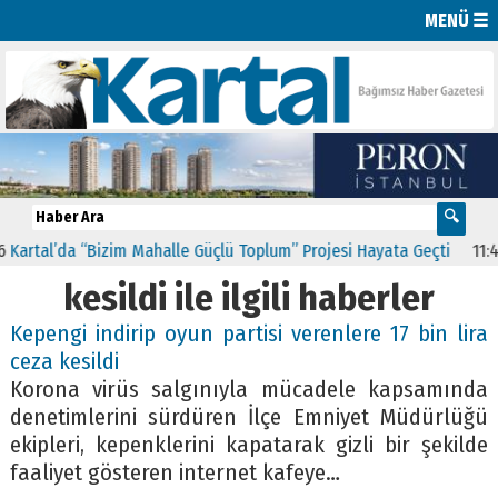
MENÜ ☰
tal’da “Bizim Mahalle Güçlü Toplum” Projesi Hayata Geçti
11:41
CHP
kesildi ile ilgili haberler
Kepengi indirip oyun partisi verenlere 17 bin lira
ceza kesildi
Korona virüs salgınıyla mücadele kapsamında
denetimlerini sürdüren İlçe Emniyet Müdürlüğü
ekipleri, kepenklerini kapatarak gizli bir şekilde
faaliyet gösteren internet kafeye…