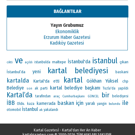
BAĞLANTILAR
Yayın Grubumuz
Ekonomiklik
Erzurum Haber Gazetesi
Kadıköy Gazetesi
ve
istanbul
İstanbul'da
maltepe
çıkan
istanbulda
cikti
açıldı
kartal belediyesi
yeni
İstanbul’da
baskani
kartal
kartalda
Gökhan Yüksel
Kartal'da
etti
chp
kartal belediye başkanı
Belediye
ak parti
Tuzla'da
yapıldı
son
Kartal’da
bir
tarafından
araç
Cumhurbaşkanı
belediyesi
GÜNCEL
ile
İBB
baskan
için
kamerada
yaralı
Oldu.
kaza
yangin
bulundu
İstanbul
otomobil
ak
yakalandı
Kartal Gazetesİ - Kartal'dan Her An Haber
kartalgazetesi.com
© 2000-2026 TÜM HAKLARI SAKLIDIR.