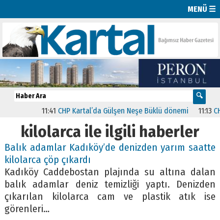
MENÜ ☰
11:41
CHP Kartal’da Gülşen Neşe Büklü dönemi
11:13
CHP’d
kilolarca ile ilgili haberler
Balık adamlar Kadıköy’de denizden yarım saatte
kilolarca çöp çıkardı
Kadıköy Caddebostan plajında su altına dalan
balık adamlar deniz temizliği yaptı. Denizden
çıkarılan kilolarca cam ve plastik atık ise
görenleri…