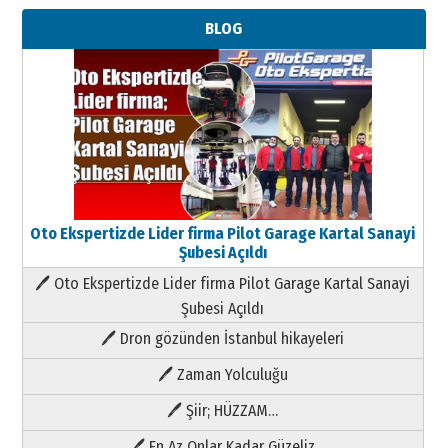
BLOG
Oto Ekspertizde Lider firma Pilot Garage Kartal Sanayi
Şubesi Açıldı
🖊 Oto Ekspertizde Lider firma Pilot Garage Kartal Sanayi
Şubesi Açıldı
🖊 Dron gözünden İstanbul hikayeleri
🖊 Zaman Yolculuğu
🖊 Şiir; HÜZZAM…
🖊 En Az Onlar Kadar Güzeliz