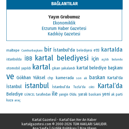
BAĞLANTILAR
Yayın Grubumuz
Ekonomiklik
Erzurum Haber Gazetesi
Kadıköy Gazetesi
bir
kartalda
İstanbul'da
maltepe
etti
Cumhurbaşkanı
belediyesi
kartal belediyesi
İBB
için
istanbulda
açıldı
bulundu
kartal
kartal belediye başkanı
çıkan
otomobil
yapıldı
yakalandı
ve
baskan
Gökhan Yüksel
kamerada
Kartal'da
chp
ak
son
istanbul
Kartal’da
İstanbul
İstanbul’da
Tuzla'da
cikti
ile
Belediye
yeni
yaralı
Oldu.
baskani
ak parti
tarafından
yangin
GÜNCEL
kaza
araç
Kartal Gazetesİ - Kartal'dan Her An Haber
kartalgazetesi.com
© 2000-2026 TÜM HAKLARI SAKLIDIR.
Ana Sayfa
|
Gizlilik Politikası
|
Bize Ulaşın