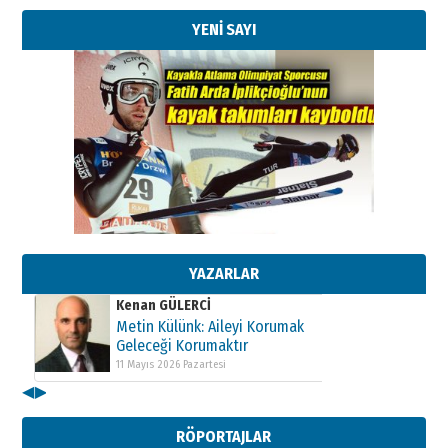
YENİ SAYI
Kenan GÜLERCİ
Metin Külünk: Aileyi Korumak
Geleceği Korumaktır
11 Mayıs 2026 Pazartesi
YAZARLAR
Kenan GÜLERCİ
Metin Külünk: Aileyi Korumak
Geleceği Korumaktır
11 Mayıs 2026 Pazartesi
◀
▶
Kenan GÜLERCİ
Metin Külünk: Aileyi Korumak
RÖPORTAJLAR
Geleceği Korumaktır